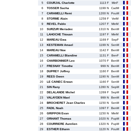
5
COURJAL Charlotte
1113 F
MinF
6
TOSSER Sacha
1199 N
CadM
7
CARAMELLI Remi
1200 N
PouM
8
STORME Alain
1259 F
VetM
9
REVEL Pablo
1207 F
MinM
10
SURZUR Meriadec
1310 N
BenM
11
LAHOCHE Titouan
1197 F
MinM
12
MAREAU Ewa
1169 F
SepF
13
KESTEMAN Amael
1199 N
SenM
14
MAREAU Noe
1142 F
BenM
15
CARAMELLI Blandine
1131 F
BenF
16
CHARBONNIER Leo
1070 F
BenM
17
FRESNAY Timothe
999 N
BenM
18
DUPREY Joffrey
1160 F
BenM
19
REES Owen
1190 N
SenM
20
LE CAINEC Erwan
1160 F
SenM
21
SIN Rany
1280 N
SepM
22
DELALANDE Michel
1269 F
SepM
23
VALAYDEN Mael
999 N
BenM
24
BROCHERET Jean Charles
1150 N
SenM
25
FADIL Noah
1097 F
BenM
26
GRIPPON Evan
1150 N
MinM
27
ORHANT Thomas
1020 N
PupM
28
COURRIERE Aurelien
1320 N
PupM
29
ESTHER Ethann
1120 N
PouM