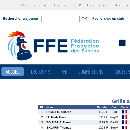
Plan du site
|
Contact
|
Publications
|
Mon C
Rechercher un joueur
Rechercher un club
ACCUEIL
DÉCOUVRIR
FFE
COMPÉTITIONS
SECTEU
Grille 
Pl
Nom
Rapide
Cat.
Fede
1
RAMETTE Charlie
1120 F
PupF
2
LE Minh Thanh
1111 F
PupM
3
BOULBAIR Ahmed
1199 N
CadM
4
SKLARIK Thomas
1258 F
SenM