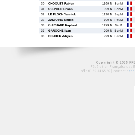
30
CHOQUET Fabien
1199 N
SenM
31
OLLIVIER Erwan
999 N
BenM
32
LE FLOCH Yannick
1120 N
SepM
33
ZAMARRO Emilio
799 N
PouM
34
GUICHARD Raphael
1199 N
MinM
35
GAROCHE Iban
999 N
BenM
36
BOUDER Adryen
999 N
BenM
Copyright © 2015 FFE
Fédération Française des 
tél :
01 39 44 65 80
| contact :
con