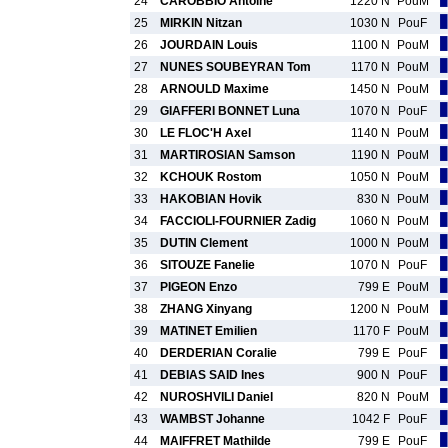
24
CAROBBIO Antoine
1220 N
PouM
25
MIRKIN Nitzan
1030 N
PouF
26
JOURDAIN Louis
1100 N
PouM
27
NUNES SOUBEYRAN Tom
1170 N
PouM
28
ARNOULD Maxime
1450 N
PouM
29
GIAFFERI BONNET Luna
1070 N
PouF
30
LE FLOC'H Axel
1140 N
PouM
31
MARTIROSIAN Samson
1190 N
PouM
32
KCHOUK Rostom
1050 N
PouM
33
HAKOBIAN Hovik
830 N
PouM
34
FACCIOLI-FOURNIER Zadig
1060 N
PouM
35
DUTIN Clement
1000 N
PouM
36
SITOUZE Fanelie
1070 N
PouF
37
PIGEON Enzo
799 E
PouM
38
ZHANG Xinyang
1200 N
PouM
39
MATINET Emilien
1170 F
PouM
40
DERDERIAN Coralie
799 E
PouF
41
DEBIAS SAID Ines
900 N
PouF
42
NUROSHVILI Daniel
820 N
PouM
43
WAMBST Johanne
1042 F
PouF
44
MAIFFRET Mathilde
799 E
PouF