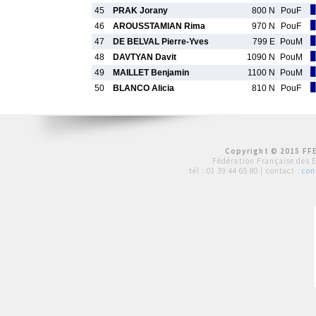
45
PRAK Jorany
800 N
PouF
46
AROUSSTAMIAN Rima
970 N
PouF
47
DE BELVAL Pierre-Yves
799 E
PouM
48
DAVTYAN Davit
1090 N
PouM
49
MAILLET Benjamin
1100 N
PouM
50
BLANCO Alicia
810 N
PouF
Copyright © 2015 FFE
Fédération Française des 
tél :
01 39 44 65 80
| contact :
con