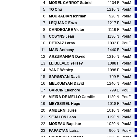
4
MOREL CARROT Gabriel
1134 F
PouM
5
TO Chu
1210 N
PouM
6
MOURADIAN Ichrhan
920 N
PouM
7
LEQUANG Enzo
1217 F
PouM
8
CANDEGABE Victor
1119 F
PouM
9
COSYNS Jean
1130 N
PouM
10
DETRAZ Lorna
1032 F
PouF
11
MAIN Anthony
1440 F
PouM
12
ARZUMANIAN David
1210 N
PouM
13
LE BLEVEC Yelisey
1088 F
PouM
14
YANG Wesley
1098 F
PouM
15
SARGSYAN Davit
799 E
PouM
16
MELKUMYAN David
1240 N
PouM
17
GARCIN Eleonore
799 E
PouF
18
VIEIRA DE MELLO Camille
1130 N
PouF
19
MEYSSIREL Hugo
1018 F
PouM
20
AMBERNI Jules
1010 N
PouM
21
SEJALON Leon
1190 N
PouM
22
MOREAU Baptiste
1020 N
PouM
23
PAPAZYAN Luiza
960 N
PouF