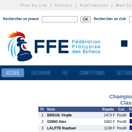
Plan du site
|
Contact
|
Publications
|
Mon C
Rechercher un joueur
Rechercher un club
ACCUEIL
DÉCOUVRIR
FFE
COMPÉTITIONS
SECTEU
Champio
Clas
Pl
Nom
Rapide
Cat.
F
1
BREUIL Virgile
1473 F
PouM
2
GONG Alex
1082 F
PouM
3
LALITTE Raphael
1138 F
PouM