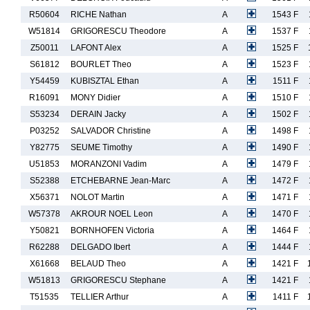
R50604
RICHE Nathan
A
1543 F
W51814
GRIGORESCU Theodore
A
1537 F
Z50011
LAFONT Alex
A
1525 F
S61812
BOURLET Theo
A
1523 F
Y54459
KUBISZTAL Ethan
A
1511 F
R16091
MONY Didier
A
1510 F
S53234
DERAIN Jacky
A
1502 F
P03252
SALVADOR Christine
A
1498 F
Y82775
SEUME Timothy
A
1490 F
U51853
MORANZONI Vadim
A
1479 F
S52388
ETCHEBARNE Jean-Marc
A
1472 F
X56371
NOLOT Martin
A
1471 F
W57378
AKROUR NOEL Leon
A
1470 F
Y50821
BORNHOFEN Victoria
A
1464 F
R62288
DELGADO Ibert
A
1444 F
X61668
BELAUD Theo
A
1421 F
W51813
GRIGORESCU Stephane
A
1421 F
T51535
TELLIER Arthur
A
1411 F