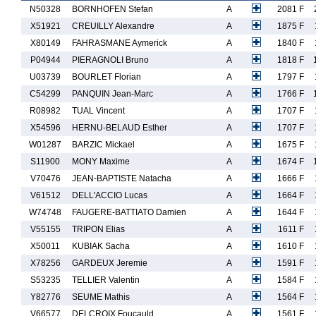
N50328
BORNHOFEN Stefan
A
2081 F
X51921
CREUILLY Alexandre
A
1875 F
X80149
FAHRASMANE Aymerick
A
1840 F
P04944
PIERAGNOLI Bruno
A
1818 F
U03739
BOURLET Florian
A
1797 F
C54299
PANQUIN Jean-Marc
A
1766 F
R08982
TUAL Vincent
A
1707 F
X54596
HERNU-BELAUD Esther
A
1707 F
W01287
BARZIC Mickael
A
1675 F
S11900
MONY Maxime
A
1674 F
V70476
JEAN-BAPTISTE Natacha
A
1666 F
V61512
DELL'ACCIO Lucas
A
1664 F
W74748
FAUGERE-BATTIATO Damien
A
1644 F
V55155
TRIPON Elias
A
1611 F
X50011
KUBIAK Sacha
A
1610 F
X78256
GARDEUX Jeremie
A
1591 F
S53235
TELLIER Valentin
A
1584 F
Y82776
SEUME Mathis
A
1564 F
V66577
DELCROIX Foucauld
A
1561 F