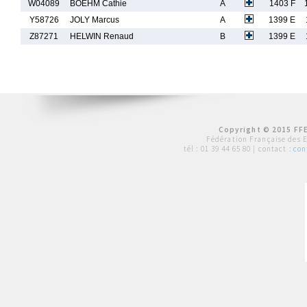
W04089
BOEHM Cathie
A
1403 F
Y58726
JOLY Marcus
A
1399 E
Z87271
HELWIN Renaud
B
1399 E
Copyright © 2015 FFE
Fédération Française des 
tél :
01 39 44 65 80
| contact :
con