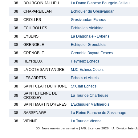
38
BOURGOIN JALLIEU
La Dame Blanche Bourgoin-Jallieu
38
CHAPAREILLAN
Echiquier du Gresivaudan
38
CROLLES
Gresivaudan Echecs
38
ECHIROLLES
Echirolles-Alekhine
38
EYBENS
La Diagonale - Eybens
38
GRENOBLE
Echiquier Grenoblois
38
GRENOBLE
Grenoble Bayard Echecs
38
HEYRIEUX
Heyrieux Echecs
38
LA COTE SAINT ANDRE
MJC Echecs Côtois
38
LES ABRETS
Echecs et Abrets
38
SAINT CLAIR DU RHONE
St Clair Echecs
SAINT ETIENNE DE
38
La Tour de Chartreuse
CROSSEY
38
SAINT MARTIN D'HERES
L'Echiquier Martinerois
38
SASSENAGE
La Reine Blanche de Sassenage
38
VIENNE
La Tour de Vienne
JO: Jours ouvrés par semaine | A/B: Licences
2026
| IA: Division Interc