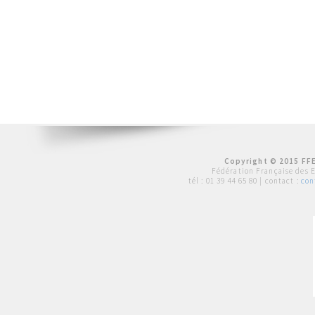
Copyright © 2015 FFE
Fédération Française des 
tél :
01 39 44 65 80
| contact :
con