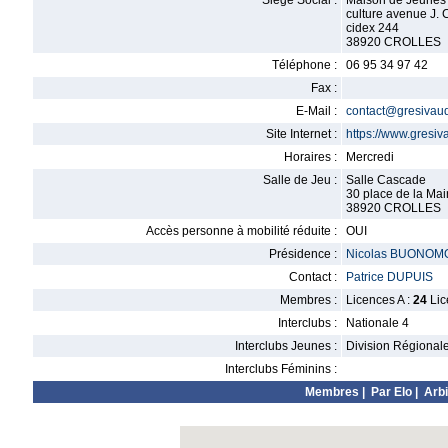
Siège Social :
Maison de Jeunes 
culture avenue J. C
cidex 244
38920 CROLLES
Téléphone :
06 95 34 97 42
Fax :
E-Mail :
contact@gresivau
Site Internet :
https://www.gresi
Horaires :
Mercredi
Salle de Jeu :
Salle Cascade
30 place de la Mai
38920 CROLLES
Accès personne à mobilité réduite :
OUI
Présidence :
Nicolas BUONOM
Contact :
Patrice DUPUIS
Membres :
Licences A :
24
Lic
Interclubs :
Nationale 4
Interclubs Jeunes :
Division Régional
Interclubs Féminins :
Membres
|
Par Elo
|
Arbi