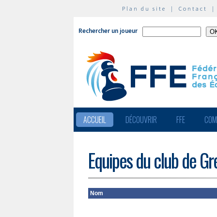
Plan du site
|
Contact
Rechercher un joueur
ACCUEIL
DÉCOUVRIR
FFE
COM
Equipes du club de G
Nom