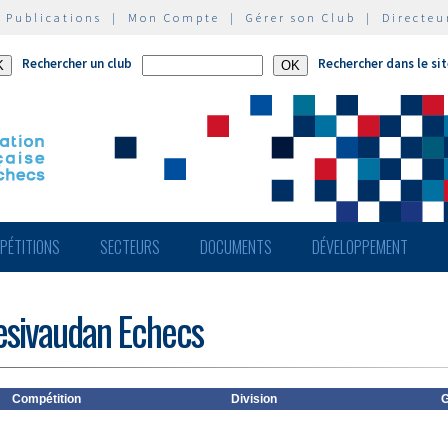
|
Publications
|
Mon Compte
|
Gérer son Club
|
Directeu
Rechercher un club
Rechercher dans le si
PÉTITIONS
SECTEURS
DOCUMENTS
DÉVELOPPEMENT
resivaudan Echecs
Compétition
Division
G