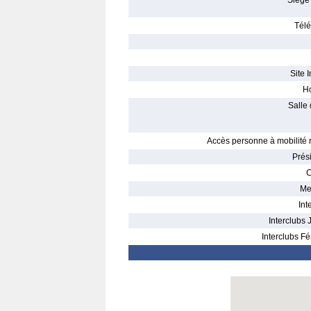
Siège 
Télé
Site I
Ho
Salle 
Accès personne à mobilité r
Prés
C
Me
Int
Interclubs 
Interclubs Fé