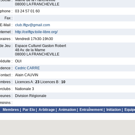
Social :
Mairie de la Francheville
08000 LA FRANCHEVILLE
phone :
03 24 57 01 60
Fax :
E-Mail :
club.lftgv@gmail.com
nternet :
http://celftgv.toile-libre.org/
raires :
Vendredi 17h30-19h30
de Jeu :
Espace Culturel Gaston Robert
48 Av. de la Marne
08000 LA FRANCHEVILLE
éduite :
OUI
idence :
Cedric CARRE
ontact :
Alain CAUVIN
mbres :
Licences A :
23
Licences B :
10
erclubs :
Nationale 3
Jeunes :
Division Régionale
minins :
Membres
|
Par Elo
|
Arbitrage
|
Animation
|
Entraînement
|
Initiation
|
Equip