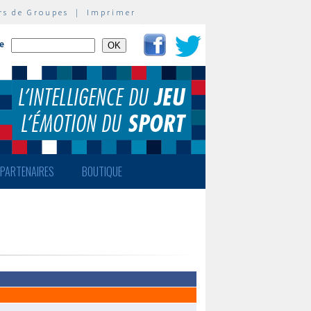
rs de Groupes
|
Imprimer
te
PARTENAIRES
BOUTIQUE