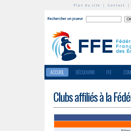
Plan du site
|
Contact
Rechercher un joueur
ACCUEIL
DÉCOUVRIR
FFE
COM
Clubs affiliés à la Féd