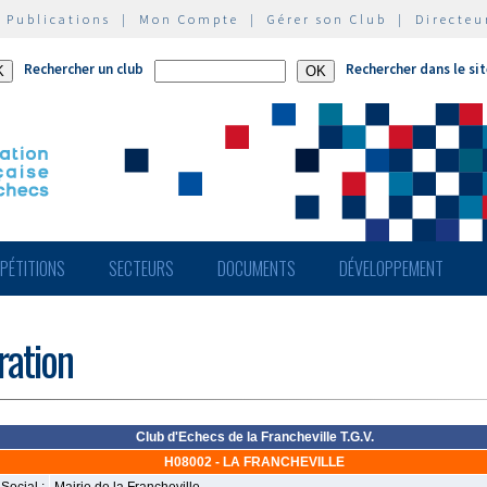
|
Publications
|
Mon Compte
|
Gérer son Club
|
Directeu
Rechercher un club
Rechercher dans le si
PÉTITIONS
SECTEURS
DOCUMENTS
DÉVELOPPEMENT
ération
Club d'Echecs de la Francheville T.G.V.
H08002 - LA FRANCHEVILLE