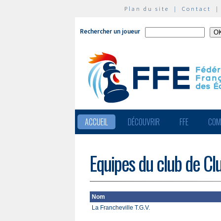
Plan du site
|
Contact
Rechercher un joueur
ACCUEIL
DÉCOUVRIR
FFE
COM
Equipes du club de Clu
Nom
La Francheville T.G.V.