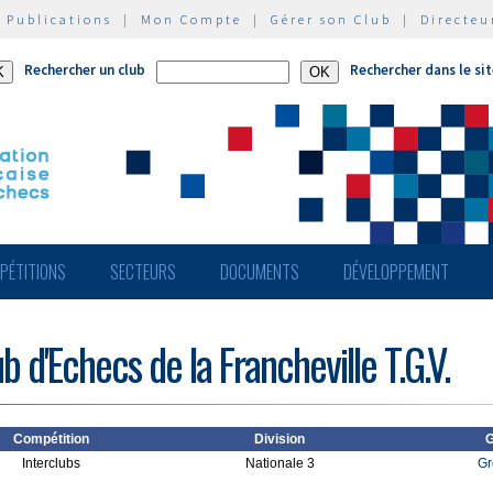
|
Publications
|
Mon Compte
|
Gérer son Club
|
Directeu
Rechercher un club
Rechercher dans le si
PÉTITIONS
SECTEURS
DOCUMENTS
DÉVELOPPEMENT
b d'Echecs de la Francheville T.G.V.
Compétition
Division
G
Interclubs
Nationale 3
Gr