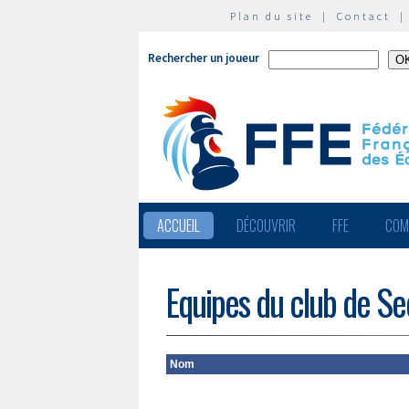
Plan du site
|
Contact
Rechercher un joueur
ACCUEIL
DÉCOUVRIR
FFE
COM
Equipes du club de S
Nom