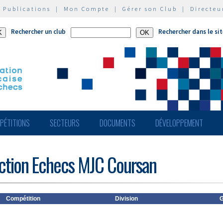
|
Publications
|
Mon Compte
|
Gérer son Club
|
Directeu
Rechercher un club
Rechercher dans le si
PÉTITIONS
SECTEURS
DOCUMENTS
DÉVELOPPEMENT
ection Echecs MJC Coursan
Compétition
Division
G