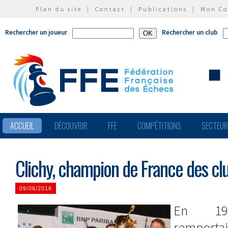
Plan du site
|
Contact
|
Publications
|
Mon C
Rechercher un joueur
Rechercher un club
ACCUEIL
DÉCOUVRIR
FFE
COMPÉTITIONS
SECTEU
Clichy, champion de France des cl
09/06/2016
En 199
remporta