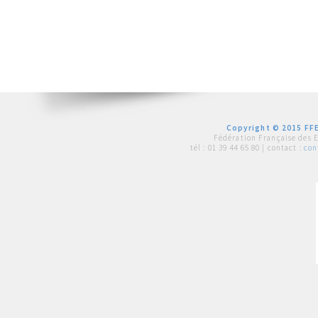
Copyright © 2015 FFE
Fédération Française des 
tél :
01 39 44 65 80
| contact :
con