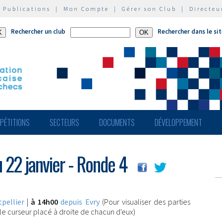
|
Publications
|
Mon Compte
|
Gérer son Club
|
Directeu
Rechercher un club
Rechercher dans le si
PÉTITIONS
SECTEURS
DOCUMENTS
DÉVELOPPEMENT
u 22 janvier - Ronde 4
pellier
|
à 14h00
depuis Evry
(Pour visualiser des parties
z le curseur placé à droite de chacun d'eux)