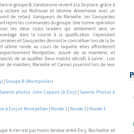
Dans le groupe B, Vandoeuvre revient à la 2e place, grâce à
sa victoire sur Mulhouse et talonne Annemasse avec un
point de retard. Vainqueurs de Marseille, les Savoyardes
ont repris les commandes du groupe. Une bonne opération
pour les deux clubs leaders qui obtiennent ainsi un
avantage dans la course à la qualification. Cependant
Lorraines et Savoyardes devront le concrétiser lors de la 5e
et ultime ronde au cours de laquelle elles affronteront
respectivement Montpellier, assuré de se maintenir, et
ces de se qualifier. Deux matchs décisifs à suivre... Loin
oir de maintien, Marseille et Cannes pourront lors de leur
P
y)
|
Groupe B (Montpellier)
Galerie photos John Cappon (à Evry)
|
Galerie Photos à
in à Evry et Montpellier
|
Ronde 1
|
Ronde 2
|
Ronde 3
upe A n'en est pas moins tendue entre Evry, Bischwiller et