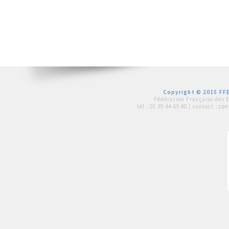
Copyright © 2015 FFE
Fédération Française des 
tél :
01 39 44 65 80
| contact :
con