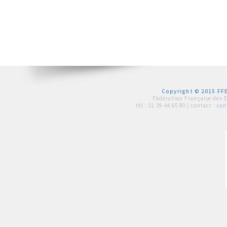
Copyright © 2015 FFE
Fédération Française des 
tél :
01 39 44 65 80
| contact :
con