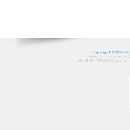
Copyright © 2015 FFE
Fédération Française des 
tél :
01 39 44 65 80
| contact :
con