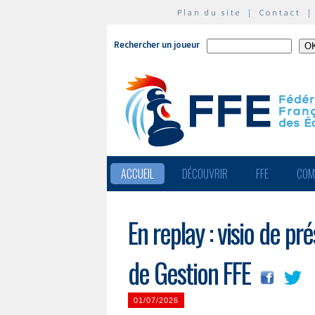
Plan du site
|
Contact
Rechercher un joueur
ACCUEIL
DÉCOUVRIR
FFE
COM
En replay : visio de 
de Gestion FFE
01/07/2026