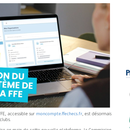
P
FE, accessible sur
moncompte.ffechecs.fr
, est désormais
clubs.
rise en main de cette nouvelle plateforme, la Commission