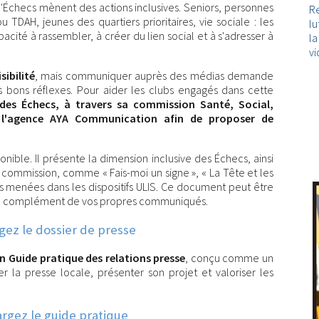
'Échecs mènent des actions inclusives. Seniors, personnes
Re
 TDAH, jeunes des quartiers prioritaires, vie sociale : les
lu
ité à rassembler, à créer du lien social et à s'adresser à
l
vi
sibilité
, mais communiquer auprès des médias demande
bons réflexes. Pour aider les clubs engagés dans cette
 des Échecs, à travers sa commission Santé, Social,
c l'agence AYA Communication afin de proposer de
nible. Il présente la dimension inclusive des Échecs, ainsi
commission, comme « Fais-moi un signe », « La Tête et les
ns menées dans les dispositifs ULIS. Ce document peut être
 en complément de vos propres communiqués.
gez le dossier de presse
n Guide pratique des relations presse
, conçu comme un
 la presse locale, présenter son projet et valoriser les
rgez le guide pratique