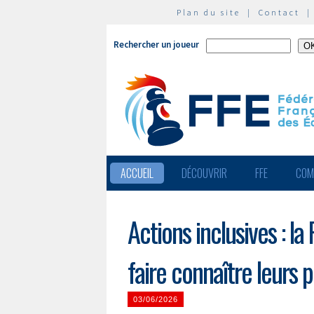
Plan du site
|
Contact
Rechercher un joueur
ACCUEIL
DÉCOUVRIR
FFE
COM
Actions inclusives : l
faire connaître leurs p
03/06/2026