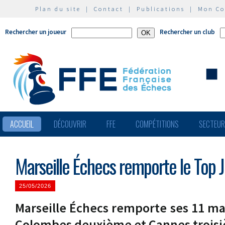
Plan du site
|
Contact
|
Publications
|
Mon C
Rechercher un joueur
Rechercher un club
ACCUEIL
DÉCOUVRIR
FFE
COMPÉTITIONS
SECTEU
Marseille Échecs remporte le Top 
25/05/2026
Marseille Échecs remporte ses 11 matc
Colombes deuxième et Cannes trois