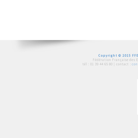
Copyright © 2015 FFE
Fédération Française des 
tél :
01 39 44 65 80
| contact :
con