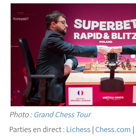
Photo :
Grand Chess Tour
Parties en direct :
Lichess
|
Chess.com
|