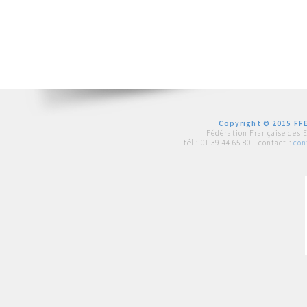
Copyright © 2015 FFE
Fédération Française des 
tél :
01 39 44 65 80
| contact :
con