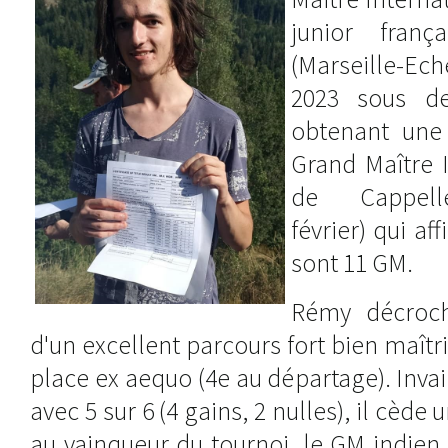
junior fran
(Marseille-Ec
2023 sous d
obtenant une
Grand Maître I
de Cappelle
février) qui aff
sont 11 GM.
Rémy décroch
d'un excellent parcours fort bien maîtr
place ex aequo (4e au départage). Invai
avec 5 sur 6 (4 gains, 2 nulles), il cède
au vainqueur du tournoi, le GM indien