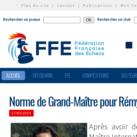
Plan du site
|
Contact
|
Publications
|
Mon C
Rechercher un joueur
Rechercher un club
ACCUEIL
DÉCOUVRIR
FFE
COMPÉTITIONS
SECTEU
Norme de Grand-Maître pour Rém
27/02/2023
Après avoir d
Maître Interna