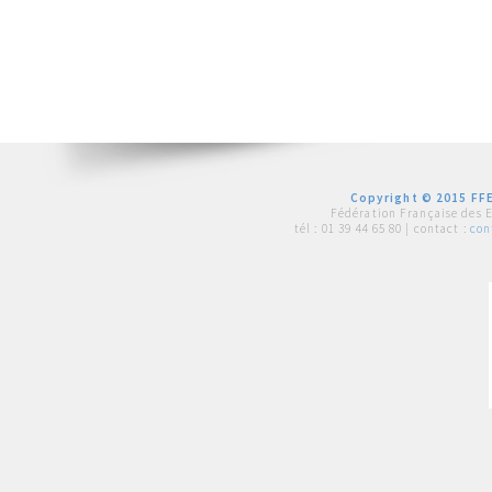
Copyright © 2015 FFE
Fédération Française des 
tél :
01 39 44 65 80
| contact :
con