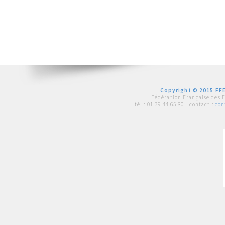
Copyright © 2015 FFE
Fédération Française des 
tél :
01 39 44 65 80
| contact :
con