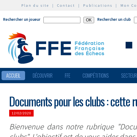
Plan du site
|
Contact
|
Publications
|
Mon C
Rechercher un joueur
Rechercher un club
ACCUEIL
DÉCOUVRIR
FFE
COMPÉTITIONS
SECTEU
Documents pour les clubs : cette ru
12/02/2020
Bienvenue dans notre rubrique "Docum
clubs". L'objectif est de vous aider da