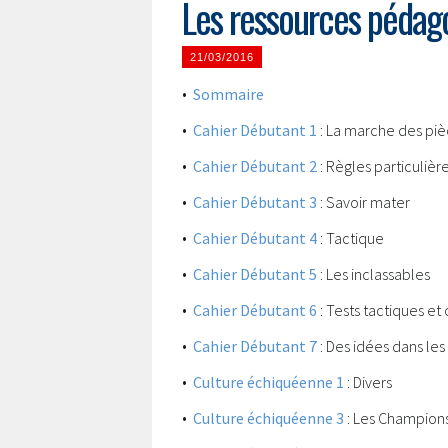
Les ressources pédag
21/03/2016
•
Sommaire
•
Cahier Débutant 1
: La marche des pi
•
Cahier Débutant 2
: Règles particulièr
•
Cahier Débutant 3
: Savoir mater
•
Cahier Débutant 4
: Tactique
•
Cahier Débutant 5
: Les inclassables
•
Cahier Débutant 6
: Tests tactiques et 
•
Cahier Débutant 7
: Des idées dans les
•
Culture échiquéenne 1
: Divers
•
Culture échiquéenne 3
: Les Champion