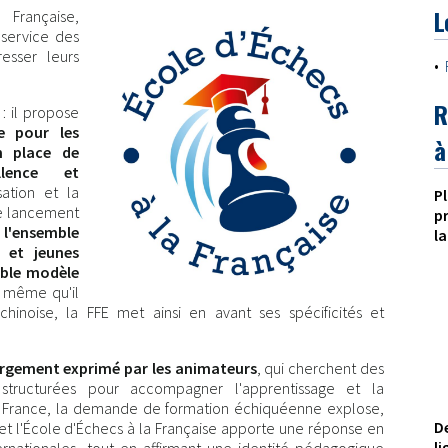
L
 Française,
service des
esser leurs
•
R
: il propose
e pour les
à
en place de
llence et
sation et la
P
e lancement
p
 l'ensemble
la
s et jeunes
able modèle
 même qu'il
hinoise, la FFE met ainsi en avant ses spécificités et
rgement exprimé par les animateurs
, qui cherchent des
t structurées pour accompagner l'apprentissage et la
en France, la demande de formation échiquéenne explose,
D
et l'École d'Échecs à la Française apporte une réponse en
l