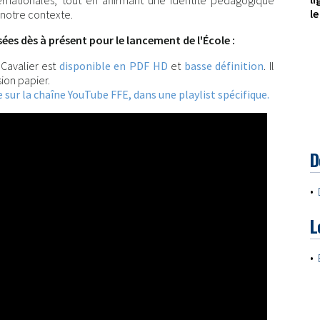
ternationales, tout en affirmant une identité pédagogique
le
 notre contexte.
es dès à présent pour le lancement de l'École :
 Cavalier est
disponible en PDF HD
et
basse définition
. Il
ion papier.
 sur la chaîne YouTube FFE, dans une playlist spécifique.
D
•
L
•