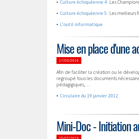
•
Culture échiquéenne 4
: Les Champio
•
Culture échiquéenne 5
: Les meilleurs f
•
L'outil informatique
Mise en place d'une ac
17/03/2016
Afin de faciliter la création ou le déve
regroupé tous les documents nécessaires 
pédagigiques, ... .
•
Circulaire du 19 janvier 2012
Mini-Doc - Initiation 
15/07/2019