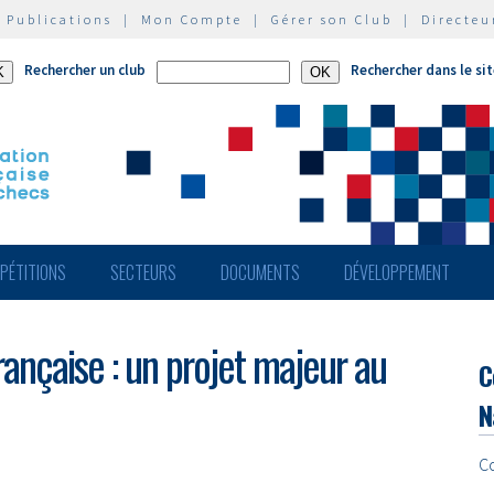
|
Publications
|
Mon Compte
|
Gérer son Club
|
Directeu
Rechercher un club
Rechercher dans le si
PÉTITIONS
SECTEURS
DOCUMENTS
DÉVELOPPEMENT
Française : un projet majeur au
C
N
C