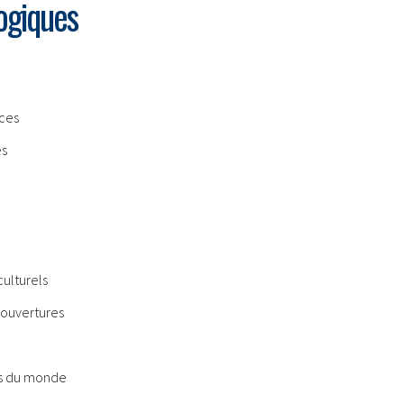
ogiques
èces
es
culturels
 ouvertures
s du monde