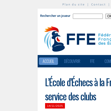
Plan du site
|
Contact
Rechercher un joueur
ACCUEIL
DÉCOUVRIR
FFE
COM
L’École d’Échecs à la 
service des clubs
14/11/2025