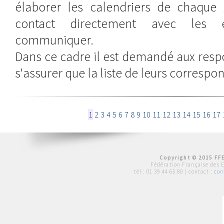
élaborer les calendriers de chaque
contact directement avec les 
communiquer.
Dans ce cadre il est demandé aux resp
s'assurer que la liste de leurs correspon
1
2
3
4
5
6
7
8
9
10
11
12
13
14
15
16
17
Copyright © 2015 FFE
Fédération Française des 
tél :
01 39 44 65 80
| contact :
con