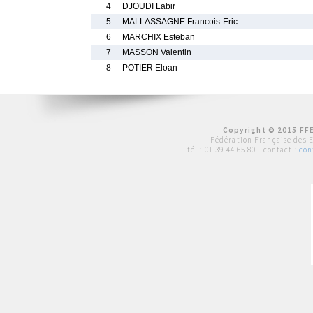
4
DJOUDI Labir
5
MALLASSAGNE Francois-Eric
6
MARCHIX Esteban
7
MASSON Valentin
8
POTIER Eloan
Copyright © 2015 FFE
Fédération Française des 
tél :
01 39 44 65 80
| contact :
con