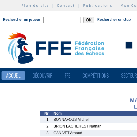
Plan du site
|
Contact
|
Publications
|
Mon C
Rechercher un joueur
Rechercher un club
ACCUEIL
DÉCOUVRIR
FFE
COMPÉTITIONS
SECTEU
MA
L
Nr
Nom
1
BONNAFOUS Michel
2
BRION LACHEREST Nathan
3
CANIVET Arnaud