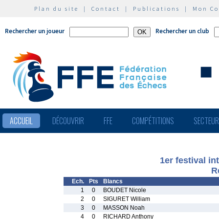
Plan du site
|
Contact
|
Publications
|
Mon C
Rechercher un joueur
Rechercher un club
ACCUEIL
DÉCOUVRIR
FFE
COMPÉTITIONS
SECTEU
1er festival i
R
Ech.
Pts
Blancs
1
0
BOUDET Nicole
2
0
SIGURET William
3
0
MASSON Noah
4
0
RICHARD Anthony