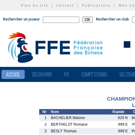
Plan du site
|
Contact
|
Publications
|
Mon C
Rechercher un joueur
Rechercher un club
ACCUEIL
DÉCOUVRIR
FFE
COMPÉTITIONS
SECTEU
CHAMPION
L
Nr
Nom
Rapide
C
1
BACHELIER Malone
920 N
B
2
BERTHELOT Romane
999 E
P
3
BESLY Thomas
999 E
P