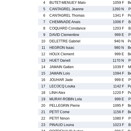
4
BUTET-MENUEY Malo
1059 F
B
5
CANTAGREL Jeanne
1260 N
P
6
CANTAGREL Thomas
1341 F
P
7
CHEMINADE Anais
1006 F
B
8
COQUARD Constance
1203 F
B
9
DAVID Clementine
999 E
P
10
DELETTRE Gabriel
940 N
P
11
HEGRON Isaac
980 N
B
12
HOUX Clement
999 E
B
13
HUET Oanell
1170 N
P
14
JAMAIN Gatien
1039 F
M
15
JAMAIN Lois
1094 F
B
16
JOUHAR Jade
999 E
P
17
LECOCQ Louka
1142 F
P
18
LINH Alex
1220 F
P
19
MURAY-ROBIN Lola
999 E
P
20
PELLEGRIN Pierre
1095 F
B
21
PETIT Come
1156 F
B
22
PETIT Ninon
1080 F
P
23
PINAUD Louna
1023 F
B