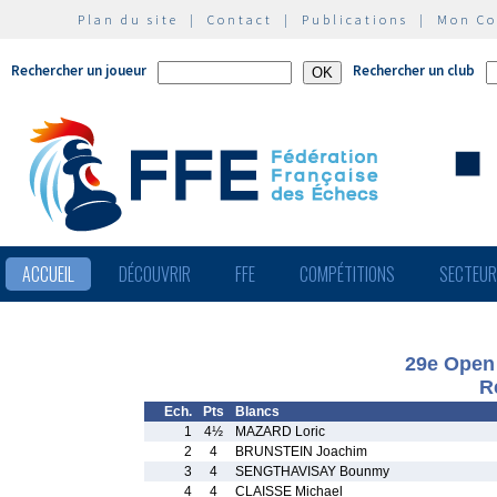
Plan du site
|
Contact
|
Publications
|
Mon C
Rechercher un joueur
Rechercher un club
ACCUEIL
DÉCOUVRIR
FFE
COMPÉTITIONS
SECTEU
29e Open 
R
Ech.
Pts
Blancs
1
4½
MAZARD Loric
2
4
BRUNSTEIN Joachim
3
4
SENGTHAVISAY Bounmy
4
4
CLAISSE Michael