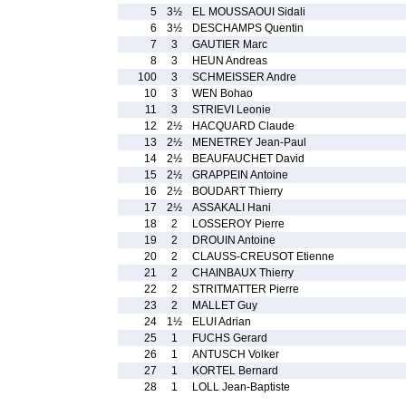
5
3½
EL MOUSSAOUI Sidali
6
3½
DESCHAMPS Quentin
7
3
GAUTIER Marc
8
3
HEUN Andreas
100
3
SCHMEISSER Andre
10
3
WEN Bohao
11
3
STRIEVI Leonie
12
2½
HACQUARD Claude
13
2½
MENETREY Jean-Paul
14
2½
BEAUFAUCHET David
15
2½
GRAPPEIN Antoine
16
2½
BOUDART Thierry
17
2½
ASSAKALI Hani
18
2
LOSSEROY Pierre
19
2
DROUIN Antoine
20
2
CLAUSS-CREUSOT Etienne
21
2
CHAINBAUX Thierry
22
2
STRITMATTER Pierre
23
2
MALLET Guy
24
1½
ELUI Adrian
25
1
FUCHS Gerard
26
1
ANTUSCH Volker
27
1
KORTEL Bernard
28
1
LOLL Jean-Baptiste