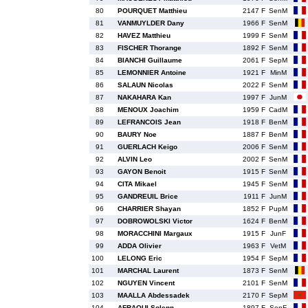
80
POURQUET Matthieu
2147 F
SenM
81
VANMUYLDER Dany
1966 F
SenM
82
HAVEZ Matthieu
1999 F
SenM
83
FISCHER Thorange
1892 F
SenM
84
BIANCHI Guillaume
2061 F
SepM
85
LEMONNIER Antoine
1921 F
MinM
86
SALAUN Nicolas
2022 F
SenM
87
NAKAHARA Kan
1997 F
JunM
88
MENOUX Joachim
1959 F
CadM
89
LEFRANCOIS Jean
1918 F
BenM
90
BAURY Noe
1887 F
BenM
91
GUERLACH Keigo
2006 F
SenM
92
ALVIN Leo
2002 F
SenM
93
GAYON Benoit
1915 F
SenM
94
CITA Mikael
1945 F
SenM
95
GANDREUIL Brice
1911 F
JunM
96
CHARRIER Shayan
1852 F
PupM
97
DOBROWOLSKI Victor
1624 F
BenM
98
MORACCHINI Margaux
1915 F
JunF
99
ADDA Olivier
1963 F
VetM
100
LELONG Eric
1954 F
SepM
101
MARCHAL Laurent
1873 F
SenM
102
NGUYEN Vincent
2101 F
SenM
103
MAALLA Abdessadek
2170 F
SepM
104
AFRAOUI Solenn
1897 F
SenF