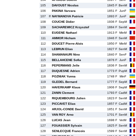
105
DAVOUST Nicolas
1845 F
BenM
106
PAKINA Varvara
1851 F
JunF
107
ff
NAYMANOVA Patricie
1893 F
JunF
108
COUCHE Didier
1936 F
SepM
109
SACHAREWICZ Krzysztof
1884 F
SenM
110
EUGENE Nathael
1913 F
MinM
111
AMMOR Hicham
1946 F
SenM
112
DOUCET Pierre-Alois
1950 F
MinM
113
LEBRUN Elias
1827 F
SenM
114
SHAMANAURI Nino
1840 F
SenF
115
BELLAHCENE Sofia
1876 F
JunF
116
PEPERMANS Jelle
1836 F
SenM
117
DUQUESNE Adrien
1773 F
PupM
118
POZNIAK Yunna
1748 F
MinF
119
GLEDEL Bernard
1777 F
SepM
120
HAVERKAMP Klaus
1906 F
SepM
121
ZANIN Clement
1793 F
CadM
122
RIQUEMBOURG Julien
1823 F
SenM
123
PICCAVET Elias
1857 F
CadM
124
ARJOL-CONDE David
1851 F
SenM
125
VAN ROY Arno
1701 F
SenM
126
LUCAS Jean
1698 F
VetM
127
FOUASSIER Sylvain
1825 F
SenM
128
SENLECQUE Francois
1599 F
SenM