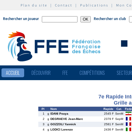
Plan du site
|
Contact
|
Publications
|
Mon C
Rechercher un joueur
Rechercher un club
ACCUEIL
DÉCOUVRIR
FFE
COMPÉTITIONS
SECTEU
7e Rapide Int
Grille 
Pl
Nom
Rapide
Cat.
Fede
1
g
IDANI Pouya
2545 F
SenM
2
g
DEGRAEVE Jean-Marc
2379 F
SepM
3
g
GOZZOLI Yannick
2581 F
SenM
4
g
LODICI Lorenzo
2436 F
SenM