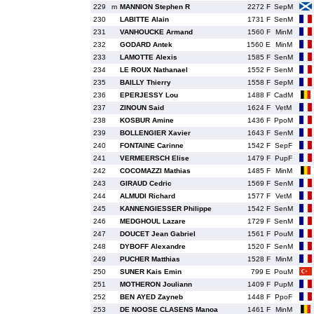
229
m
MANNION Stephen R
2272 F
SepM
230
LABITTE Alain
1731 F
SenM
231
VANHOUCKE Armand
1560 F
MinM
232
GODARD Antek
1560 E
MinM
233
LAMOTTE Alexis
1585 F
SenM
234
LE ROUX Nathanael
1552 F
SenM
235
BAILLY Thierry
1558 F
SepM
236
EPERJESSY Lou
1488 F
CadM
237
ZINOUN Said
1624 F
VetM
238
KOSBUR Amine
1436 F
PpoM
239
BOLLENGIER Xavier
1643 F
SenM
240
FONTAINE Carinne
1542 F
SepF
241
VERMEERSCH Elise
1479 F
PupF
242
COCOMAZZI Mathias
1485 F
MinM
243
GIRAUD Cedric
1569 F
SenM
244
ALMUDI Richard
1577 F
VetM
245
KANNENGIESSER Philippe
1542 F
SenM
246
MEDGHOUL Lazare
1729 F
SenM
247
DOUCET Jean Gabriel
1561 F
PouM
248
DYBOFF Alexandre
1520 F
SenM
249
PUCHER Matthias
1528 F
MinM
250
SUNER Kais Emin
799 E
PouM
251
MOTHERON Jouliann
1409 F
PupM
252
BEN AYED Zayneb
1448 F
PpoF
253
DE NOOSE CLASENS Manoa
1461 F
MinM