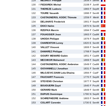
129
MEURIOT Philippe
1854 F
SenM
130
f
FIEDOREK Michal
2108 F
JunM
131
THEREZE Ludovic
1983 F
SepM
132
TOURE Vasanth
1996 F
SenM
133
CASTAGNEROL KODIC Thimote
1559 F
MinM
134
DELAHAYE Frederick
1901 F
SepM
135
EKICI Halim
1870 N
SenM
136
RZEPKA Marcin
1694 F
CadM
137
FOUASSIER Jean
1663 F
CadM
138
UHODA Philippe
1976 F
SepM
139
CHARENTON Lenny
1820 E
SenM
140
VALLET Vincent
1806 F
SenM
141
DAMAREZ Philippe
1768 F
SepM
142
GOURY MENARD Gabin
1851 F
CadM
143
MECHKOR Mohamed
1869 F
SepM
144
CASTAGNEROL KODIC Ambroise
1649 F
CadM
145
GIOVANNELLI Jonathan
1831 F
SenM
146
MILOJEVIC-DAIM Lola-Shaina
1894 F
CadF
147
FAUCHART Francois
1770 F
SepM
148
STEVENS Christian
1977 F
SepM
149
BOUGUERN Zayd
1640 F
PouM
150
GERARD Mark
1849 F
SenM
151
DUPUIS Dominique
1790 N
SepM
152
SCHREFHEERE Anthime
1803 F
SenM
153
COLART Corentin
1730 E
SenM