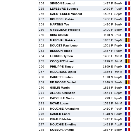
254
SIMEON Edouard
1417 F
BenM
255
LEFEBVRE Sydonie
1479 F
PupF
256
CAESTECKER Vincent
1506 F
SepM
257
ROUSSEL Gabin
1468 F
BenM
258
MARTINS Teo
1416 F
SenM
259
GYSELINCK Frederic
1499 F
SepM
260
RIBA Clotilde
1110 N
PouF
261
MARCHAL Patrice
1843 F
SepM
262
DOUCET Paul-Loup
1561 F
PupM
263
BESSON Timeo
1457 F
PupM
264
LEGROS Tymeo
1438 F
MinM
265
COCQUYT Hoani
1199 E
MinM
266
PHILIPPE Timeo
1399 E
PupM
267
MEDGHOUL Djallil
1446 F
MinM
268
CARETTE Lubin
1010 N
PupM
269
DE NOOSE Daniel
1840 N
SenM
270
GIBLIN Martin
1818 F
SenM
271
ALLAYS Christian
1561 F
SepM
272
CAYZELLE Victor
799 E
PpoM
273
NOWE Lucas
1523 F
MinM
274
MOUCHIE Amandine
1410 F
PouF
275
CASIER Enael
1040 N
PouM
276
GIRAUD Mathis
1413 F
PupM
277
MOUCHIE Emeline
1423 F
PupF
278
KOSBUR Arnaud
1557 F
SepM