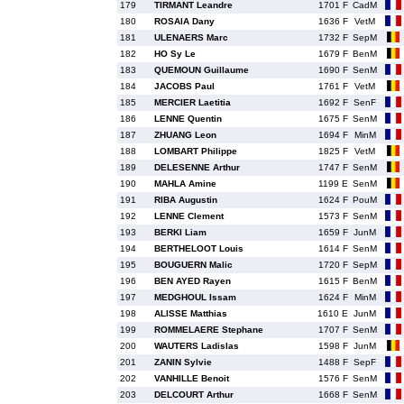
179
TIRMANT Leandre
1701 F
CadM
180
ROSAIA Dany
1636 F
VetM
181
ULENAERS Marc
1732 F
SepM
182
HO Sy Le
1679 F
BenM
183
QUEMOUN Guillaume
1690 F
SenM
184
JACOBS Paul
1761 F
VetM
185
MERCIER Laetitia
1692 F
SenF
186
LENNE Quentin
1675 F
SenM
187
ZHUANG Leon
1694 F
MinM
188
LOMBART Philippe
1825 F
VetM
189
DELESENNE Arthur
1747 F
SenM
190
MAHLA Amine
1199 E
SenM
191
RIBA Augustin
1624 F
PouM
192
LENNE Clement
1573 F
SenM
193
BERKI Liam
1659 F
JunM
194
BERTHELOOT Louis
1614 F
SenM
195
BOUGUERN Malic
1720 F
SepM
196
BEN AYED Rayen
1615 F
BenM
197
MEDGHOUL Issam
1624 F
MinM
198
ALISSE Matthias
1610 E
JunM
199
ROMMELAERE Stephane
1707 F
SenM
200
WAUTERS Ladislas
1598 F
JunM
201
ZANIN Sylvie
1488 F
SepF
202
VANHILLE Benoit
1576 F
SenM
203
DELCOURT Arthur
1668 F
SenM