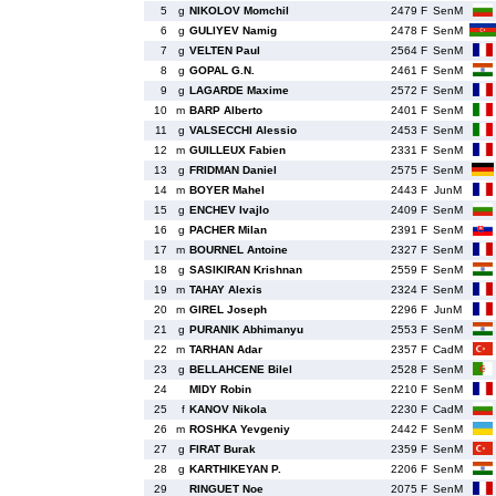
5
g
NIKOLOV Momchil
2479 F
SenM
6
g
GULIYEV Namig
2478 F
SenM
7
g
VELTEN Paul
2564 F
SenM
8
g
GOPAL G.N.
2461 F
SenM
9
g
LAGARDE Maxime
2572 F
SenM
10
m
BARP Alberto
2401 F
SenM
11
g
VALSECCHI Alessio
2453 F
SenM
12
m
GUILLEUX Fabien
2331 F
SenM
13
g
FRIDMAN Daniel
2575 F
SenM
14
m
BOYER Mahel
2443 F
JunM
15
g
ENCHEV Ivajlo
2409 F
SenM
16
g
PACHER Milan
2391 F
SenM
17
m
BOURNEL Antoine
2327 F
SenM
18
g
SASIKIRAN Krishnan
2559 F
SenM
19
m
TAHAY Alexis
2324 F
SenM
20
m
GIREL Joseph
2296 F
JunM
21
g
PURANIK Abhimanyu
2553 F
SenM
22
m
TARHAN Adar
2357 F
CadM
23
g
BELLAHCENE Bilel
2528 F
SenM
24
MIDY Robin
2210 F
SenM
25
f
KANOV Nikola
2230 F
CadM
26
m
ROSHKA Yevgeniy
2442 F
SenM
27
g
FIRAT Burak
2359 F
SenM
28
g
KARTHIKEYAN P.
2206 F
SenM
29
RINGUET Noe
2075 F
SenM