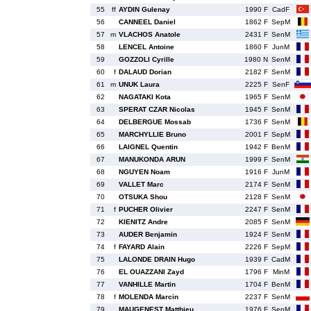
55
ff
AYDIN Gulenay
1990 F
CadF
56
CANNEEL Daniel
1862 F
SepM
57
m
VLACHOS Anatole
2431 F
SenM
58
LENCEL Antoine
1860 F
JunM
59
GOZZOLI Cyrille
1980 N
SenM
60
f
DALAUD Dorian
2182 F
SenM
61
m
UNUK Laura
2225 F
SenF
62
NAGATAKI Kota
1965 F
SenM
63
SPERAT CZAR Nicolas
1945 F
SenM
64
DELBERGUE Mossab
1736 F
SenM
65
MARCHYLLIE Bruno
2001 F
SepM
66
LAIGNEL Quentin
1942 F
BenM
67
MANUKONDA ARUN
1999 F
SenM
68
NGUYEN Noam
1916 F
JunM
69
VALLET Marc
2174 F
SenM
70
OTSUKA Shou
2128 F
SenM
71
f
PUCHER Olivier
2247 F
SenM
72
KIENITZ Andre
2085 F
SenM
73
AUDER Benjamin
1924 F
SenM
74
f
FAYARD Alain
2226 F
SepM
75
LALONDE DRAIN Hugo
1939 F
CadM
76
EL OUAZZANI Zayd
1796 F
MinM
77
VANHILLE Martin
1704 F
BenM
78
f
MOLENDA Marcin
2237 F
SenM
79
MAUGENEST Matthieu
1976 F
SenM