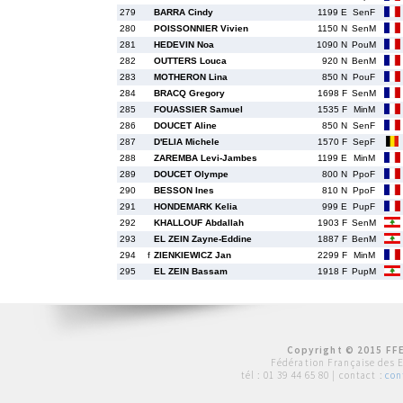
279
BARRA Cindy
1199 E
SenF
280
POISSONNIER Vivien
1150 N
SenM
281
HEDEVIN Noa
1090 N
PouM
282
OUTTERS Louca
920 N
BenM
283
MOTHERON Lina
850 N
PouF
284
BRACQ Gregory
1698 F
SenM
285
FOUASSIER Samuel
1535 F
MinM
286
DOUCET Aline
850 N
SenF
287
D'ELIA Michele
1570 F
SepF
288
ZAREMBA Levi-Jambes
1199 E
MinM
289
DOUCET Olympe
800 N
PpoF
290
BESSON Ines
810 N
PpoF
291
HONDEMARK Kelia
999 E
PupF
292
KHALLOUF Abdallah
1903 F
SenM
293
EL ZEIN Zayne-Eddine
1887 F
BenM
294
f
ZIENKIEWICZ Jan
2299 F
MinM
295
EL ZEIN Bassam
1918 F
PupM
Copyright © 2015 FFE
Fédération Française des 
tél :
01 39 44 65 80
| contact :
con