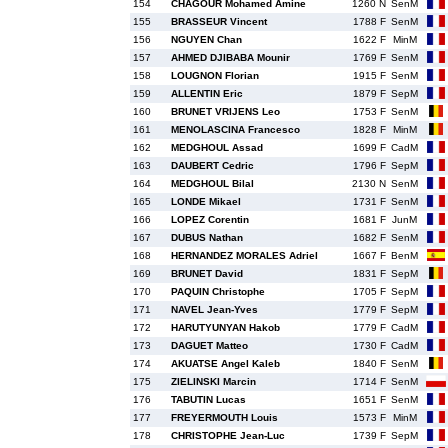
154
CHAGOUR Mohamed Amine
1260 N
SenM
155
BRASSEUR Vincent
1788 F
SenM
156
NGUYEN Chan
1622 F
MinM
157
AHMED DJIBABA Mounir
1769 F
SenM
158
LOUGNON Florian
1915 F
SenM
159
ALLENTIN Eric
1879 F
SepM
160
BRUNET VRIJENS Leo
1753 F
SenM
161
MENOLASCINA Francesco
1828 F
MinM
162
MEDGHOUL Assad
1699 F
CadM
163
DAUBERT Cedric
1796 F
SepM
164
MEDGHOUL Bilal
2130 N
SenM
165
LONDE Mikael
1731 F
SenM
166
LOPEZ Corentin
1681 F
JunM
167
DUBUS Nathan
1682 F
SenM
168
HERNANDEZ MORALES Adriel
1667 F
BenM
169
BRUNET David
1831 F
SepM
170
PAQUIN Christophe
1705 F
SepM
171
NAVEL Jean-Yves
1779 F
SepM
172
HARUTYUNYAN Hakob
1779 F
CadM
173
DAGUET Matteo
1730 F
CadM
174
AKUATSE Angel Kaleb
1840 F
SenM
175
ZIELINSKI Marcin
1714 F
SenM
176
TABUTIN Lucas
1651 F
SenM
177
FREYERMOUTH Louis
1573 F
MinM
178
CHRISTOPHE Jean-Luc
1739 F
SepM