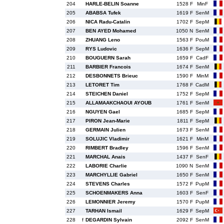
204
HARLE-BELIN Soanne
1528 F
MinF
205
ABABSA Tufek
1619 F
SenM
206
NICA Radu-Catalin
1702 F
SepM
207
BEN AYED Mohamed
1050 N
SenM
208
ZHUANG Leno
1563 F
PouM
209
RYS Ludovic
1636 F
SepM
210
BOUGUERN Sarah
1659 F
CadF
211
BARBIER Francois
1674 F
SenM
212
DESBONNETS Brieuc
1590 F
MinM
213
LETORET Tim
1768 F
CadM
214
STEICHEN Daniel
1752 F
SepM
215
ALLAMAAKCHAOUI AYOUB
1761 F
SenM
216
NGUYEN Gael
1685 F
SepM
217
PIRON Jean-Marie
1811 F
SepM
218
GERMAIN Julien
1673 F
SenM
219
SOLUJIC Vladimir
1621 F
MinM
220
RIMBERT Bradley
1596 F
SenM
221
MARCHAL Anais
1437 F
SenF
222
LABORIE Charlie
1090 N
SenM
223
MARCHYLLIE Gabriel
1650 F
SenM
224
STEVENS Charles
1572 F
PupM
225
SCHOENMAKERS Anna
1603 F
SenF
226
LEMONNIER Jeremy
1570 F
PupM
227
TARHAN Ismail
1629 F
SepM
228
f
DEGARDIN Sylvain
2092 F
SenM