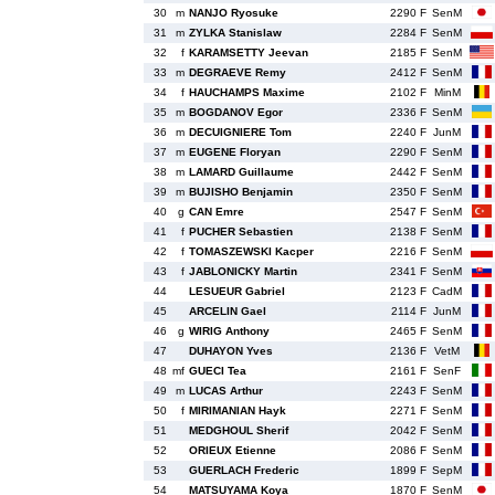
30
m
NANJO Ryosuke
2290 F
SenM
31
m
ZYLKA Stanislaw
2284 F
SenM
32
f
KARAMSETTY Jeevan
2185 F
SenM
33
m
DEGRAEVE Remy
2412 F
SenM
34
f
HAUCHAMPS Maxime
2102 F
MinM
35
m
BOGDANOV Egor
2336 F
SenM
36
m
DECUIGNIERE Tom
2240 F
JunM
37
m
EUGENE Floryan
2290 F
SenM
38
m
LAMARD Guillaume
2442 F
SenM
39
m
BUJISHO Benjamin
2350 F
SenM
40
g
CAN Emre
2547 F
SenM
41
f
PUCHER Sebastien
2138 F
SenM
42
f
TOMASZEWSKI Kacper
2216 F
SenM
43
f
JABLONICKY Martin
2341 F
SenM
44
LESUEUR Gabriel
2123 F
CadM
45
ARCELIN Gael
2114 F
JunM
46
g
WIRIG Anthony
2465 F
SenM
47
DUHAYON Yves
2136 F
VetM
48
mf
GUECI Tea
2161 F
SenF
49
m
LUCAS Arthur
2243 F
SenM
50
f
MIRIMANIAN Hayk
2271 F
SenM
51
MEDGHOUL Sherif
2042 F
SenM
52
ORIEUX Etienne
2086 F
SenM
53
GUERLACH Frederic
1899 F
SepM
54
MATSUYAMA Koya
1870 F
SenM