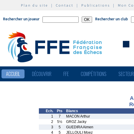
Plan du site
|
Contact
|
Publications
|
Mon C
Rechercher un joueur
Rechercher un club
ACCUEIL
DÉCOUVRIR
FFE
COMPÉTITIONS
SECTEU
A
R
Ech.
Pts
Blancs
1
7
MACON Arthur
2
5½
GROZ Jacky
3
5
GUEDIRA Aimen
4
5
JELLOULI Moez