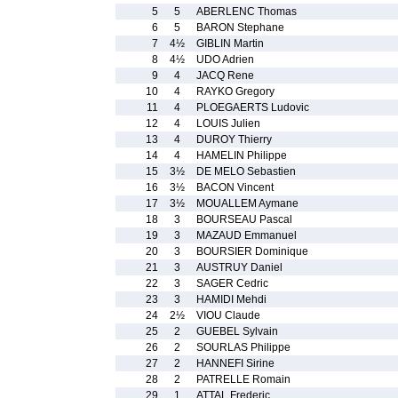
5
5
ABERLENC Thomas
6
5
BARON Stephane
7
4½
GIBLIN Martin
8
4½
UDO Adrien
9
4
JACQ Rene
10
4
RAYKO Gregory
11
4
PLOEGAERTS Ludovic
12
4
LOUIS Julien
13
4
DUROY Thierry
14
4
HAMELIN Philippe
15
3½
DE MELO Sebastien
16
3½
BACON Vincent
17
3½
MOUALLEM Aymane
18
3
BOURSEAU Pascal
19
3
MAZAUD Emmanuel
20
3
BOURSIER Dominique
21
3
AUSTRUY Daniel
22
3
SAGER Cedric
23
3
HAMIDI Mehdi
24
2½
VIOU Claude
25
2
GUEBEL Sylvain
26
2
SOURLAS Philippe
27
2
HANNEFI Sirine
28
2
PATRELLE Romain
29
1
ATTAL Frederic