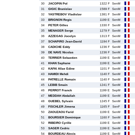
30
JACOPIN Pol
1322 F
SenM
31
GIGIC Branislav
1589 F
SenM
32
YASTREBOV Vladislav
1381 F
SenM
33
BRIGNON Regis
1199 E
SenM
34
PETER Gilles
1330 F
SenM
35
MENAGER Serge
1279 F
SenM
36
AZZEGAG Jocelyn
1313 F
SenM
37
SCHAPIRO Jean-David
1194 F
SenM
38
CADICHE Eddy
1236 F
SenM
39
DE NAVE Nicolas
1236 F
SenM
40
TERRIER Sebastien
1199 E
SenM
41
KHAN Saphane
1199 E
SenM
42
KAFAI Allae Edine
1101 F
SenM
43
HAMIDI Mehdi
1140 F
SenM
44
PATRELLE Romain
1140 F
SenM
45
LEBIB Smain
1241 F
SenM
46
PERROT Franck
1199 E
SepM
47
MEDDAH Abdallah
1199 E
SenM
48
GUEBEL Sylvain
1245 F
SenM
49
FISCHLER Jimena
1165 F
SenF
50
ZAOUZAOU Farid
1199 E
SenM
51
BOURSIER Dominique
1160 F
SenM
52
RIBEIRO Cyrille
1199 E
SenM
53
SAGER Cedric
1199 E
SenM
54
BOURDEAU Alexis
1199 E
SenM