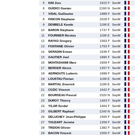
5
KIM Jisu
1915 F
SenM
6
GUIDICI Gaetan
2160 N
SenM
7
VIDAL Guillaume
1989 F
SenM
8
PINCON Stephane
2029 F
SenM
9
DEMBELE Kande
1199 E
SenM
10
BARON Stephane
1737 F
SenM
11
FOURNIER Nicolas
1199 E
SenM
12
RAYKO Gregory
1563 F
SenM
13
FONTAINE Olivier
1763 F
SenM
14
SERADIN Erwan
1636 F
SenM
15
GAUTIER Joel
1890 F
SenM
16
MOHTASHAMI Marc
1609 F
SenM
17
BERGER Alexis
1357 F
SenM
18
AERNOUTS Ludovic
1688 F
SepM
19
LOUSTAU Florian
1199 E
SenM
20
MARTIAL Emerick
1199 E
SenM
21
COZIC Vincent
1642 F
SenM
22
BOURSEAU Pascal
1520 N
SepM
23
DUROY Thierry
1463 F
SepM
24
YILAR Serdal
1404 F
SenM
25
GILBERT Raphael
1240 N
SenM
26
DELUCHEY Jean-Philippe
1565 F
SepM
27
TOUZART Jerome
1358 F
SenM
28
TRIDON Olivier
1382 F
SepM
29
BACON Vincent
1500 F
SenM