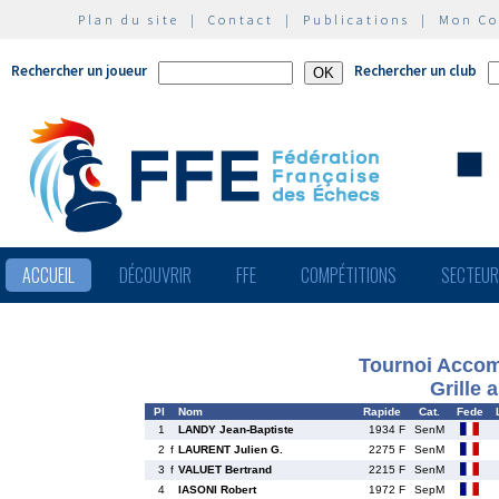
Plan du site
|
Contact
|
Publications
|
Mon C
Rechercher un joueur
Rechercher un club
ACCUEIL
DÉCOUVRIR
FFE
COMPÉTITIONS
SECTEU
Tournoi Accom
Grille 
Pl
Nom
Rapide
Cat.
Fede
1
LANDY Jean-Baptiste
1934 F
SenM
2
f
LAURENT Julien G.
2275 F
SenM
3
f
VALUET Bertrand
2215 F
SenM
4
IASONI Robert
1972 F
SepM