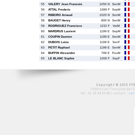
55
VALERY Jean Francois
1050 N
SenM
56
ATTAL Frederic
1086 F
SepM
57
RIBEIRO Arnaud
1020 N
SenM
58
BAUGET Henry
800 N
SenM
59
RODRIGUEZ Francisco
1152 F
VetM
60
MARDRUS Laurent
1199 E
SepM
61
COUPIN Damien
1199 E
SenM
62
DUBOIS Luiza
1199 E
SenF
63
PETIT Raphael
1199 E
SenM
64
BUFFIN Alexandre
799 E
PouM
65
LE BLANC Sophie
1006 F
SepF
Copyright © 2015 FFE
Fédération Française des 
tél :
01 39 44 65 80
| contact :
con