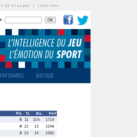
rs de Groupes
|
Imprimer
te
PARTENAIRES
BOUTIQUE
Pts
Tr.
Bu.
Perf
5
11
11½
1714
4
12
13
1248
3
13
14
1092