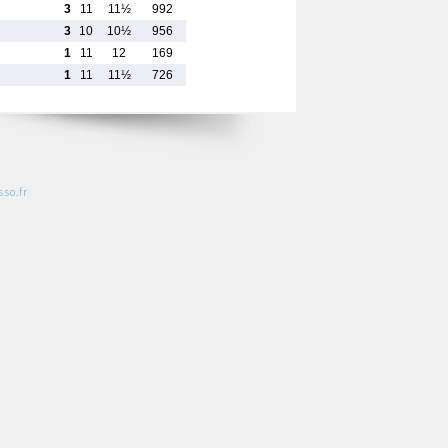
3
11
11½
992
3
10
10½
956
1
11
12
169
1
11
11½
726
so.fr