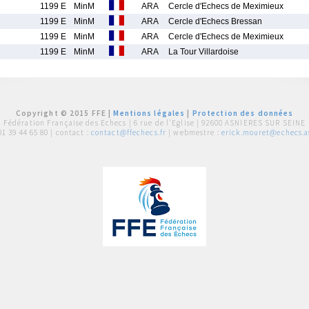
1199 E
MinM
ARA
Cercle d'Echecs de Meximieux
1199 E
MinM
ARA
Cercle d'Echecs Bressan
1199 E
MinM
ARA
Cercle d'Echecs de Meximieux
1199 E
MinM
ARA
La Tour Villardoise
Copyright © 2015 FFE |
Mentions légales
|
Protection des données
Fédération Française des Echecs |
6 rue de l'Eglise | 92600 ASNIERES SUR SEINE
01 39 44 65 80
| contact :
contact@ffechecs.fr
| webmestre :
erick.mouret@echecs.as