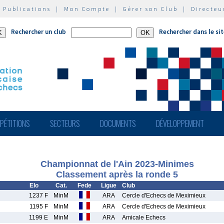
|
Publications
|
Mon Compte
|
Gérer son Club
|
Directeu
Rechercher un club
Rechercher dans le si
PÉTITIONS
SECTEURS
DOCUMENTS
DÉVELOPPEMENT
Championnat de l'Ain 2023-Minimes
Classement après la ronde 5
Elo
Cat.
Fede
Ligue
Club
1237 F
MinM
ARA
Cercle d'Echecs de Meximieux
1195 F
MinM
ARA
Cercle d'Echecs de Meximieux
1199 E
MinM
ARA
Amicale Echecs