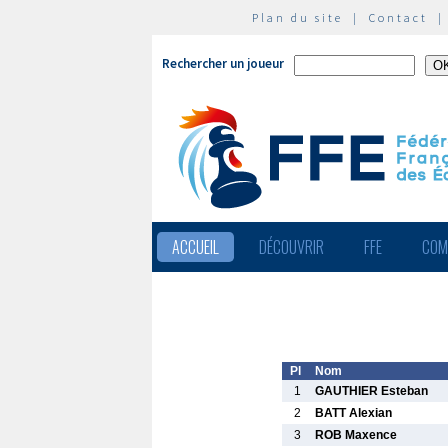
Plan du site
|
Contact
Rechercher un joueur
ACCUEIL
DÉCOUVRIR
FFE
COM
Pl
Nom
1
GAUTHIER Esteban
2
BATT Alexian
3
ROB Maxence