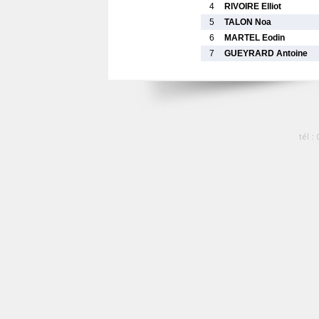
4
RIVOIRE Elliot
5
TALON Noa
6
MARTEL Eodin
7
GUEYRARD Antoine
tél :