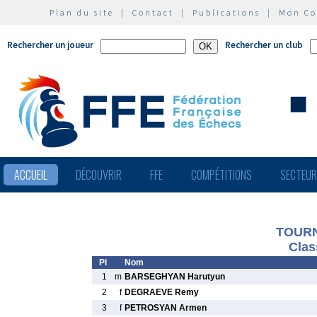
Plan du site
|
Contact
|
Publications
|
Mon C
Rechercher un joueur
Rechercher un club
ACCUEIL
DÉCOUVRIR
FFE
COMPÉTITIONS
SECTEU
TOURN
Clas
Pl
Nom
1
m
BARSEGHYAN Harutyun
2
f
DEGRAEVE Remy
3
f
PETROSYAN Armen