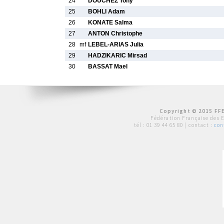
24
DOUCHEZ Tony
25
BOHLI Adam
26
KONATE Salma
27
ANTON Christophe
28
mf
LEBEL-ARIAS Julia
29
HADZIKARIC Mirsad
30
BASSAT Mael
Copyright © 2015 FFE
Fédération Française des 
tél :
01 39 44 65 80
| contact :
con