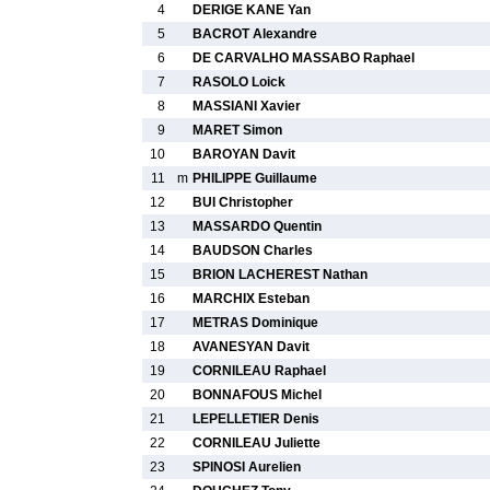
4
DERIGE KANE Yan
5
BACROT Alexandre
6
DE CARVALHO MASSABO Raphael
7
RASOLO Loick
8
MASSIANI Xavier
9
MARET Simon
10
BAROYAN Davit
11
m
PHILIPPE Guillaume
12
BUI Christopher
13
MASSARDO Quentin
14
BAUDSON Charles
15
BRION LACHEREST Nathan
16
MARCHIX Esteban
17
METRAS Dominique
18
AVANESYAN Davit
19
CORNILEAU Raphael
20
BONNAFOUS Michel
21
LEPELLETIER Denis
22
CORNILEAU Juliette
23
SPINOSI Aurelien