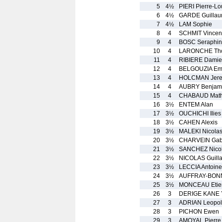
5
4½
PIERI Pierre-Lo
6
4½
GARDE Guilla
7
4½
LAM Sophie
8
4
SCHMIT Vincen
9
4
BOSC Seraphi
10
4
LARONCHE Th
11
4
RIBIERE Dami
12
4
BELGOUZIA Em
13
4
HOLCMAN Jer
14
4
AUBRY Benjam
15
4
CHABAUD Math
16
3½
ENTEM Alan
17
3½
OUCHICHI Ilies
18
3½
CAHEN Alexis
19
3½
MALEKI Nicola
20
3½
CHARVEIN Gabr
21
3½
SANCHEZ Nico
22
3½
NICOLAS Guill
23
3½
LECCIA Antoine
24
3½
AUFFRAY-BONN
25
3½
MONCEAU Etie
26
3
DERIGE KANE 
27
3
ADRIAN Leopo
28
3
PICHON Ewen
29
3
AMOYAL Pierre