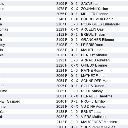
uis
2109 F
0 - 1
SAYA Ethan
ume
1978 F
X - X
ZOUNANI Yacine
2055 F
0 - 1
MULLER Etienne
t
2146 F
X - X
BOURDEAUX Gabin
na
2107 F
1 - 0
RODRIGUES Emmanuel
omas
2129 F
X - X
ARCELIN Gael
en
2112 F
0 - 1
BREUIL Tristan
ir
2109 F
0 - 1
GRANCHER Etienne
emy
2108 F
1 - 0
LE BRIS Yann
in
2083 F
0 - 1
MAHIEU Luc
is
2013 F
0 - 1
DENJOY Arnaud
2193 F
1 - 0
ARNAUD Aurelien
2126 F
X - X
ORIEUX Etienne
2124 F
1 - 0
RAYNE Remy
s
2066 F
0 - 1
MATHEZ Florian
iel
2054 F
X - X
SCHNEIDER Mano
las
2095 F
0 - 1
COLES Ruben
aume
2085 F
1 - 0
RODE Antony
2081 F
X - X
HERAULT Theotime
ET Gaspard
2046 F
0 - 1
PROFILI Emilio
nne
2019 F
X - X
VU DINH Adrien
Yan
2138 F
1 - 0
ERNST Luca
ld
2032 F
1 - 0
VIERS Matthieu
2112 F
1 - 0
MAUGENEST Matthieu
2100 F
0 - 1
SUEZ-PANAMA Gilles