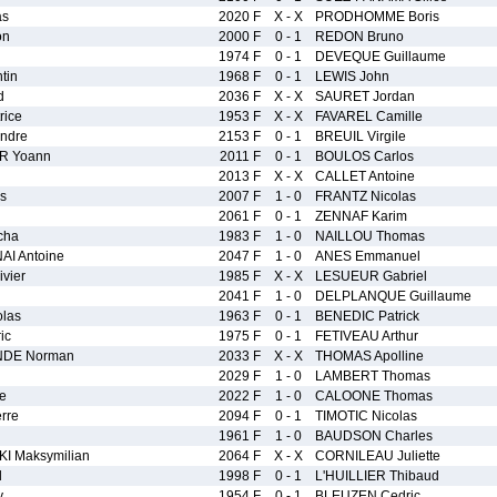
as
2020 F
X - X
PRODHOMME Boris
on
2000 F
0 - 1
REDON Bruno
1974 F
0 - 1
DEVEQUE Guillaume
tin
1968 F
0 - 1
LEWIS John
d
2036 F
X - X
SAURET Jordan
rice
1953 F
X - X
FAVAREL Camille
ndre
2153 F
0 - 1
BREUIL Virgile
R Yoann
2011 F
0 - 1
BOULOS Carlos
n
2013 F
X - X
CALLET Antoine
s
2007 F
1 - 0
FRANTZ Nicolas
2061 F
0 - 1
ZENNAF Karim
cha
1983 F
1 - 0
NAILLOU Thomas
I Antoine
2047 F
1 - 0
ANES Emmanuel
vier
1985 F
X - X
LESUEUR Gabriel
2041 F
1 - 0
DELPLANQUE Guillaume
las
1963 F
0 - 1
BENEDIC Patrick
ic
1975 F
0 - 1
FETIVEAU Arthur
NDE Norman
2033 F
X - X
THOMAS Apolline
2029 F
1 - 0
LAMBERT Thomas
e
2022 F
1 - 0
CALOONE Thomas
rre
2094 F
0 - 1
TIMOTIC Nicolas
1961 F
1 - 0
BAUDSON Charles
 Maksymilian
2064 F
X - X
CORNILEAU Juliette
d
1998 F
0 - 1
L'HUILLIER Thibaud
y
1954 F
0 - 1
BLEUZEN Cedric