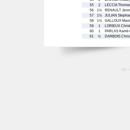
55
2
LECCIA Thoma
56
1½
RENAULT Jero
57
1½
JULIAN Stepha
58
1½
GALLOUX Max
59
1
LORIEUX Christ
60
1
PARLAS Kamil
61
½
DARBOIS Chris
tél :