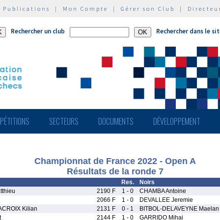
|
Publications
|
Mon Compte
|
Gérer son Club
|
Directeu
Rechercher un club
Rechercher dans le si
PÉTITIONS
SECTEURS
DOCUMENTS
DÉVELOPPEMENT
Championnat de France 2022 - Open A
Résultats de la ronde 7
Res.
Noirs
thieu
2190 F
1 - 0
CHAMBA Antoine
2066 F
1 - 0
DEVALLEE Jeremie
CROIX Kilian
2131 F
0 - 1
BITBOL-DELAVEYNE Maelan
t
2144 F
1 - 0
GARRIDO Mihai