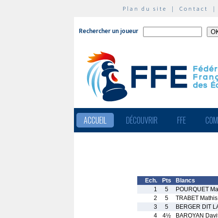
Plan du site
|
Contact
Rechercher un joueur
ACCUEIL
DÉCOUVRIR
FFE
COM
Ech.
Pts
Blancs
1
5
POURQUET Mat
2
5
TRABET Mathis
3
5
BERGER DIT LA
4
4½
BAROYAN Davi