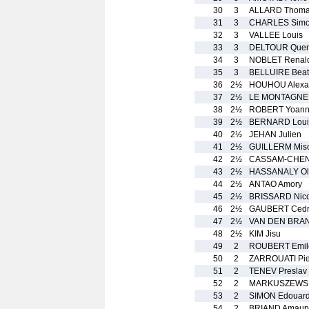
30
3
ALLARD Thom
31
3
CHARLES Sim
32
3
VALLEE Louis
33
3
DELTOUR Quen
34
3
NOBLET Renal
35
3
BELLUIRE Beat
36
2½
HOUHOU Alexa
37
2½
LE MONTAGNE
38
2½
ROBERT Yoan
39
2½
BERNARD Loui
40
2½
JEHAN Julien
41
2½
GUILLERM Mis
42
2½
CASSAM-CHENA
43
2½
HASSANALY Oli
44
2½
ANTAO Amory
45
2½
BRISSARD Nico
46
2½
GAUBERT Cedr
47
2½
VAN DEN BRA
48
2½
KIM Jisu
49
2
ROUBERT Emil
50
2
ZARROUATI Pie
51
2
TENEV Preslav
52
2
MARKUSZEWSKI
53
2
SIMON Edouar
54
2
BRIAND Amaur