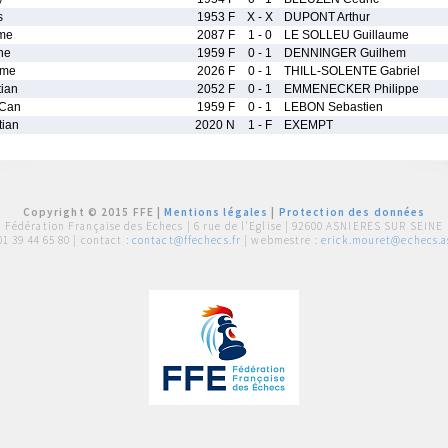
s
1953 F
X - X
DUPONT Arthur
me
2087 F
1 - 0
LE SOLLEU Guillaume
ne
1959 F
0 - 1
DENNINGER Guilhem
ime
2026 F
0 - 1
THILL-SOLENTE Gabriel
ian
2052 F
0 - 1
EMMENECKER Philippe
-Can
1959 F
0 - 1
LEBON Sebastien
tian
2020 N
1 - F
EXEMPT
Copyright © 2015 FFE |
Mentions légales
|
Protection des données
Fédération Française des Echecs |
6 rue de l'Eglise | 92600 ASNIERES SUR SEINE
01 39 44 65 80
| contact :
contact@ffechecs.fr
| webmestre :
erick.mouret@echecs.as