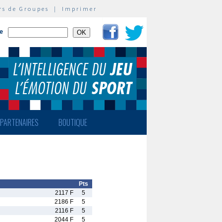
rs de Groupes
|
Imprimer
te
PARTENAIRES
BOUTIQUE
Pts
2117 F
5
2186 F
5
2116 F
5
2044 F
5