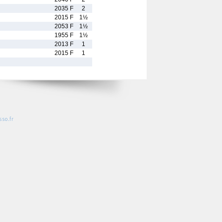
2035 F
2
2015 F
1½
2053 F
1½
1955 F
1½
2013 F
1
2015 F
1
so.fr