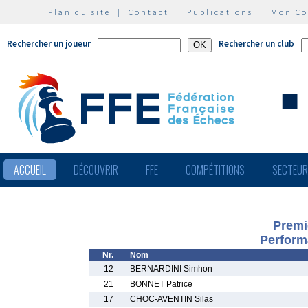
Plan du site
|
Contact
|
Publications
|
Mon C
Rechercher un joueur
Rechercher un club
ACCUEIL
DÉCOUVRIR
FFE
COMPÉTITIONS
SECTEU
Premi
Perform
Nr.
Nom
12
BERNARDINI Simhon
21
BONNET Patrice
17
CHOC-AVENTIN Silas