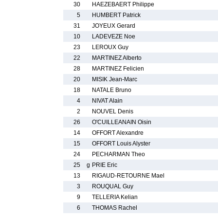
30
HAEZEBAERT Philippe
5
HUMBERT Patrick
31
JOYEUX Gerard
10
LADEVEZE Noe
23
LEROUX Guy
22
MARTINEZ Alberto
28
MARTINEZ Felicien
20
MISIK Jean-Marc
18
NATALE Bruno
4
NIVAT Alain
2
NOUVEL Denis
26
O'CUILLEANAIN Oisin
14
OFFORT Alexandre
15
OFFORT Louis Alyster
24
PECHARMAN Theo
25
g
PRIE Eric
13
RIGAUD-RETOURNE Mael
3
ROUQUAL Guy
9
TELLERIA Kelian
6
THOMAS Rachel