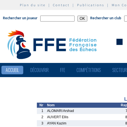
Plan du site
|
Contact
|
Publications
|
Mon C
Rechercher un joueur
Rechercher un club
ACCUEIL
DÉCOUVRIR
FFE
COMPÉTITIONS
SECTEU
L
Nr
Nom
Rap
1
ALOMARI Arshad
2
AUVERT Ellis
3
AYAN Kazim