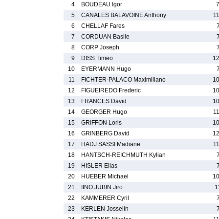
4
BOUDEAU Igor
5
CANALES BALAVOINE Anthony
1
6
CHELLAF Fares
7
CORDUAN Basile
8
CORP Joseph
9
DISS Timeo
1
10
EYERMANN Hugo
11
FICHTER-PALACO Maximiliano
1
12
FIGUEIREDO Frederic
1
13
FRANCES David
1
14
GEORGER Hugo
1
15
GRIFFON Loris
1
16
GRINBERG David
1
17
HADJ SASSI Madiane
1
18
HANTSCH-REICHMUTH Kylian
19
HISLER Elias
20
HUEBER Michael
1
21
IINO JUBIN Jiro
1
22
KAMMERER Cyril
23
KERLEN Josselin