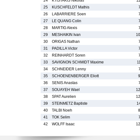
24
KTISTAKIS Nikolas
1
25
KUSCHFELDT Mathis
26
LABARRIERE Soen
27
LE QUANG Colin
28
MARTIG Alexis
29
MESHAIKIN Ivan
1
30
ORIGAS Nathan
31
PADILLA Victor
32
REINHARDT Soren
33
SAVIGNON SCHMIDT Maxime
1
34
SCHNEIDER Lenny
35
SCHOENENBERGER Eliott
36
SENIS Anastas
37
SOUAYEH Wael
1
38
SPAT Aurelien
1
39
STEINMETZ Baptiste
1
40
TALBI Noeh
41
TOK Selim
42
WOLFF Isaac
1