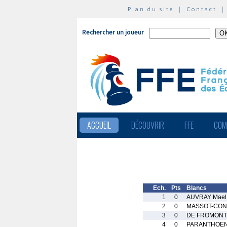
Plan du site
|
Contact
Rechercher un joueur
ACCUEIL
DÉCOUVRIR
FFE
COM
Ech.
Pts
Blancs
1
0
AUVRAY Mael
2
0
MASSOT-CONF
3
0
DE FROMONT 
4
0
PARANTHOEN