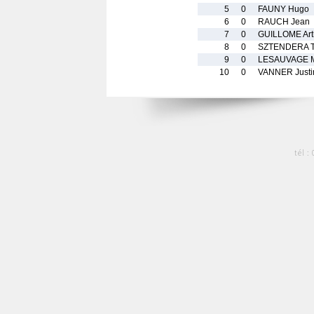
5
0
FAUNY Hugo
6
0
RAUCH Jean
7
0
GUILLOME Art
8
0
SZTENDERA 
9
0
LESAUVAGE 
10
0
VANNER Justi
tél :