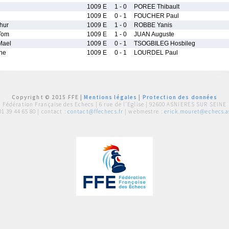
1009 E
1 - 0
POREE Thibault
1009 E
0 - 1
FOUCHER Paul
hur
1009 E
1 - 0
ROBBE Yanis
Tom
1009 E
1 - 0
JUAN Auguste
Mael
1009 E
0 - 1
TSOGBILEG Hosbileg
ne
1009 E
0 - 1
LOURDEL Paul
Copyright © 2015 FFE |
Mentions légales
|
Protection des données
Fédération Française des Echecs |
6 rue de l'Eglise | 92600 ASNIERES SUR SEINE
01 39 44 65 80
| contact :
contact@ffechecs.fr
| webmestre :
erick.mouret@echecs.as