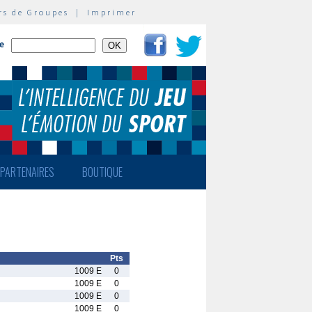
rs de Groupes
|
Imprimer
te
PARTENAIRES
BOUTIQUE
Pts
1009 E
0
1009 E
0
1009 E
0
1009 E
0