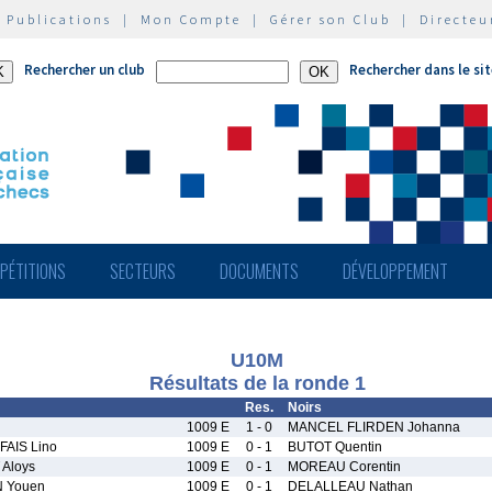
|
Publications
|
Mon Compte
|
Gérer son Club
|
Directeu
Rechercher un club
Rechercher dans le si
PÉTITIONS
SECTEURS
DOCUMENTS
DÉVELOPPEMENT
U10M
Résultats de la ronde 1
Res.
Noirs
1009 E
1 - 0
MANCEL FLIRDEN Johanna
AIS Lino
1009 E
0 - 1
BUTOT Quentin
Aloys
1009 E
0 - 1
MOREAU Corentin
 Youen
1009 E
0 - 1
DELALLEAU Nathan