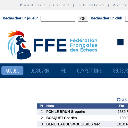
Plan du site
|
Contact
|
Publications
|
Mon C
Rechercher un joueur
Rechercher un club
ACCUEIL
DÉCOUVRIR
FFE
COMPÉTITIONS
SECTEU
Clas
Pl
Nom
Elo
1
PON LE BRUN Gregoire
1385 
2
BOSQUET Charles
1190 
3
BENETEAUDESMOULIERES Neo
1010 