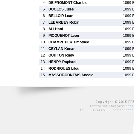
4
DE FROMONT Charles
1099 
5
DUCLOS Jules
1099 
6
BELLOIR Loan
1099 
7
LEBARBEY Robin
1099 
8
ALI Hani
1099 
9
PICQUENOT Leon
1099 
10
CHAMPETIER Timothee
1099 
11
CEYLAN Kenan
1099 
12
GUITTON Rudy
1099 
13
HENRY Raphael
1099 
14
RODRIGUES Lilou
1099 
15
MASSOT-CONFAIS Ancelo
1099 
Copyright © 2015 FFE
Fédération Française des 
tél :
01 39 44 65 80
| contact :
con