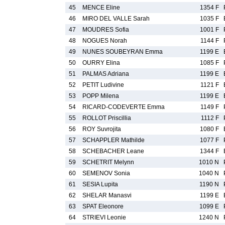
45
MENCE Eline
1354 F
46
MIRO DEL VALLE Sarah
1035 F
47
MOUDRES Sofia
1001 F
48
NOGUES Norah
1144 F
49
NUNES SOUBEYRAN Emma
1199 E
50
OURRY Elina
1085 F
51
PALMAS Adriana
1199 E
52
PETIT Ludivine
1121 F
53
POPP Milena
1199 E
54
RICARD-CODEVERTE Emma
1149 F
55
ROLLOT Priscillia
1112 F
56
ROY Suvrojita
1080 F
57
SCHAPPLER Mathilde
1077 F
58
SCHEBACHER Leane
1344 F
59
SCHETRIT Melynn
1010 N
60
SEMENOV Sonia
1040 N
61
SESIA Lupita
1190 N
62
SHELAR Manasvi
1199 E
63
SPAT Eleonore
1099 E
64
STRIEVI Leonie
1240 N