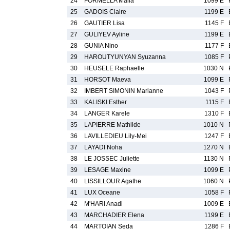
24
FORMELLA Malia
1099 E
25
GADOIS Claire
1199 E
26
GAUTIER Lisa
1145 F
27
GULIYEV Ayline
1199 E
28
GUNIA Nino
1177 F
29
HAROUTYUNYAN Syuzanna
1085 F
30
HEUSELE Raphaelle
1030 N
31
HORSOT Maeva
1099 E
32
IMBERT SIMONIN Marianne
1043 F
33
KALISKI Esther
1115 F
34
LANGER Karele
1310 F
35
LAPIERRE Mathilde
1010 N
36
LAVILLEDIEU Lily-Mei
1247 F
37
LAYADI Noha
1270 N
38
LE JOSSEC Juliette
1130 N
39
LESAGE Maxine
1099 E
40
LISSILLOUR Agathe
1060 N
41
LUX Oceane
1058 F
42
M'HARI Anadi
1009 E
43
MARCHADIER Elena
1199 E
44
MARTOIAN Seda
1286 F