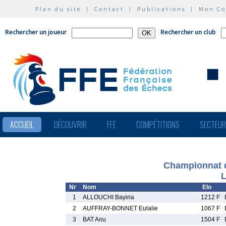
Plan du site
|
Contact
|
Publications
|
Mon C
Rechercher un joueur
Rechercher un club
ACCUEIL
DÉCOUVRIR
FFE
COMPÉTITIONS
SECTEU
Championnat d
L
Nr
Nom
Elo
1
ALLOUCHI Bayina
1212 F
2
AUFFRAY-BONNET Eulalie
1067 F
3
BAT Anu
1504 F