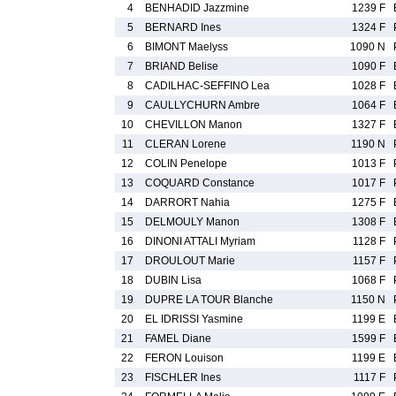
4
BENHADID Jazzmine
1239 F
5
BERNARD Ines
1324 F
6
BIMONT Maelyss
1090 N
7
BRIAND Belise
1090 F
8
CADILHAC-SEFFINO Lea
1028 F
9
CAULLYCHURN Ambre
1064 F
10
CHEVILLON Manon
1327 F
11
CLERAN Lorene
1190 N
12
COLIN Penelope
1013 F
13
COQUARD Constance
1017 F
14
DARRORT Nahia
1275 F
15
DELMOULY Manon
1308 F
16
DINONI ATTALI Myriam
1128 F
17
DROULOUT Marie
1157 F
18
DUBIN Lisa
1068 F
19
DUPRE LA TOUR Blanche
1150 N
20
EL IDRISSI Yasmine
1199 E
21
FAMEL Diane
1599 F
22
FERON Louison
1199 E
23
FISCHLER Ines
1117 F