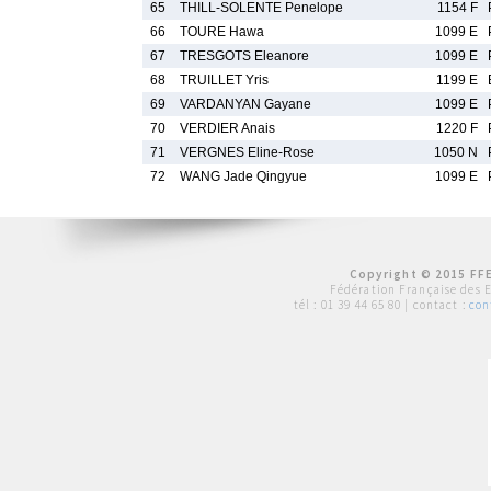
65
THILL-SOLENTE Penelope
1154 F
66
TOURE Hawa
1099 E
67
TRESGOTS Eleanore
1099 E
68
TRUILLET Yris
1199 E
69
VARDANYAN Gayane
1099 E
70
VERDIER Anais
1220 F
71
VERGNES Eline-Rose
1050 N
72
WANG Jade Qingyue
1099 E
Copyright © 2015 FFE
Fédération Française des 
tél :
01 39 44 65 80
| contact :
con