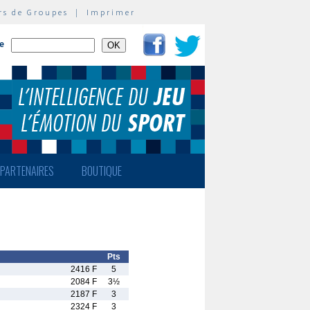
rs de Groupes
|
Imprimer
te
PARTENAIRES
BOUTIQUE
Pts
2416 F
5
2084 F
3½
2187 F
3
2324 F
3