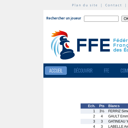
Plan du site
|
Contact
Rechercher un joueur
ACCUEIL
DÉCOUVRIR
FFE
COM
Ech.
Pts
Blancs
1
3½
FERRIZ Sim
2
4
GAULT Emm
3
3
GATINEAU 
4
3
LABELLE Am