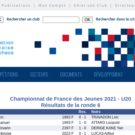
|
Publications
|
Mon Compte
|
Gérer son Club
|
Directeu
Rechercher un club
Rechercher dans le si
PÉTITIONS
SECTEURS
DOCUMENTS
DÉVELOPPEMENT
Championnat de France des Jeunes 2021 - U20
Résultats de la ronde 6
Res.
Noirs
on
1993 F
0 - 1
TRAVADON Loic
anuel
1993 F
1 - 0
ATTARD Leopold
Yovann
2397 F
1 - 0
DERIGE KANE Yan
broise
2023 F
0 - 1
LUCAS Arthur