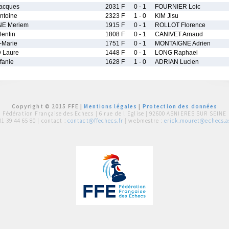
acques
2031 F
0 - 1
FOURNIER Loic
toine
2323 F
1 - 0
KIM Jisu
E Meriem
1915 F
0 - 1
ROLLOT Florence
entin
1808 F
0 - 1
CANIVET Arnaud
-Marie
1751 F
0 - 1
MONTAIGNE Adrien
Laure
1448 F
0 - 1
LONG Raphael
fanie
1628 F
1 - 0
ADRIAN Lucien
Copyright © 2015 FFE |
Mentions légales
|
Protection des données
Fédération Française des Echecs |
6 rue de l'Eglise | 92600 ASNIERES SUR SEINE
01 39 44 65 80
| contact :
contact@ffechecs.fr
| webmestre :
erick.mouret@echecs.as