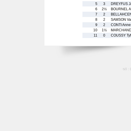
5
3
DREYFUS J
6
2½
BOURNEL An
7
2
BELLAHCEN
8
2
SAMSON Val
9
2
CONTI Anne
10
1½
MARCHAND 
11
0
COUSSY Tyf
tél :