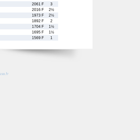
2061 F
3
2016 F
2½
1973 F
2½
1892 F
2
1704 F
1½
1695 F
1½
1569 F
1
so.fr