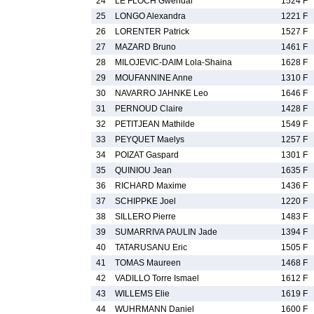
24
LE FLOCH Gwendal
1524 F
25
LONGO Alexandra
1221 F
26
LORENTER Patrick
1527 F
27
MAZARD Bruno
1461 F
28
MILOJEVIC-DAIM Lola-Shaina
1628 F
29
MOUFANNINE Anne
1310 F
30
NAVARRO JAHNKE Leo
1646 F
31
PERNOUD Claire
1428 F
32
PETITJEAN Mathilde
1549 F
33
PEYQUET Maelys
1257 F
34
POIZAT Gaspard
1301 F
35
QUINIOU Jean
1635 F
36
RICHARD Maxime
1436 F
37
SCHIPPKE Joel
1220 F
38
SILLERO Pierre
1483 F
39
SUMARRIVA PAULIN Jade
1394 F
40
TATARUSANU Eric
1505 F
41
TOMAS Maureen
1468 F
42
VADILLO Torre Ismael
1612 F
43
WILLEMS Elie
1619 F
44
WUHRMANN Daniel
1600 F