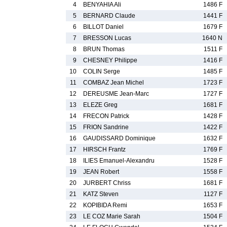
4
BENYAHIA Ali
1486 F
5
BERNARD Claude
1441 F
6
BILLOT Daniel
1679 F
7
BRESSON Lucas
1640 N
8
BRUN Thomas
1511 F
9
CHESNEY Philippe
1416 F
10
COLIN Serge
1485 F
11
COMBAZ Jean Michel
1723 F
12
DEREUSME Jean-Marc
1727 F
13
ELEZE Greg
1681 F
14
FRECON Patrick
1428 F
15
FRION Sandrine
1422 F
16
GAUDISSARD Dominique
1632 F
17
HIRSCH Frantz
1769 F
18
ILIES Emanuel-Alexandru
1528 F
19
JEAN Robert
1558 F
20
JURBERT Chriss
1681 F
21
KATZ Steven
1127 F
22
KOPIBIDA Remi
1653 F
23
LE COZ Marie Sarah
1504 F