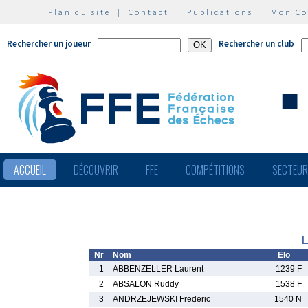
Plan du site
|
Contact
|
Publications
|
Mon C
Rechercher un joueur
Rechercher un club
ACCUEIL
DÉCOUVRIR
FFE
COMPÉTITIONS
SECTEU
L
Nr
Nom
Elo
1
ABBENZELLER Laurent
1239 F
2
ABSALON Ruddy
1538 F
3
ANDRZEJEWSKI Frederic
1540 N