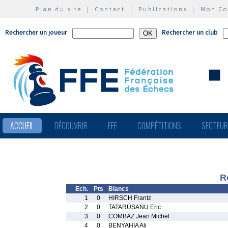
Plan du site
|
Contact
|
Publications
|
Mon C
Rechercher un joueur
Rechercher un club
ACCUEIL
DÉCOUVRIR
FFE
COMPÉTITIONS
SECTEU
R
Ech.
Pts
Blancs
1
0
HIRSCH Frantz
2
0
TATARUSANU Eric
3
0
COMBAZ Jean Michel
4
0
BENYAHIA Ali