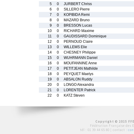
5
0
JURBERT Chriss
6
0
SILLERO Pierre
7
0
KOPIBIDA Remi
8
0
MAZARD Bruno
9
0
BRESSON Lucas
10
0
RICHARD Maxime
11
0
GAUDISSARD Dominique
12
0
PERNOUD Claire
13
0
WILLEMS Elie
14
0
CHESNEY Philippe
15
0
WUHRMANN Daniel
16
0
MOUFANNINE Anne
17
0
PETITJEAN Mathilde
18
0
PEYQUET Maelys
19
0
ABSALON Ruddy
20
0
LONGO Alexandra
21
0
LORENTER Patrick
22
0
KATZ Steven
Copyright © 2015 FFE
Fédération Française des 
tél :
01 39 44 65 80
| contact :
con