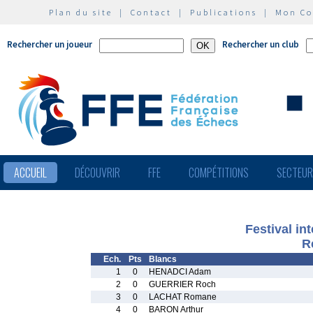
Plan du site
|
Contact
|
Publications
|
Mon C
Rechercher un joueur
Rechercher un club
ACCUEIL
DÉCOUVRIR
FFE
COMPÉTITIONS
SECTEU
Festival in
R
Ech.
Pts
Blancs
1
0
HENADCI Adam
2
0
GUERRIER Roch
3
0
LACHAT Romane
4
0
BARON Arthur