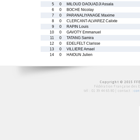
5
0
MILOUD DAOUADJI Assala
6
0
BOCHE Nicolay
7
0
PARANALIYANAGE Maxime
8
0
CLERCANT-ALVAREZ Calixte
9
0
RAPIN Louis
10
0
GAVOTY Emmanuel
11
0
TATANG Samira
12
0
EDELFELT Clarisse
13
0
VILLIERE Amael
14
0
HAIOUN Julien
Copyright © 2015 FFE
Fédération Française des 
tél :
01 39 44 65 80
| contact :
con