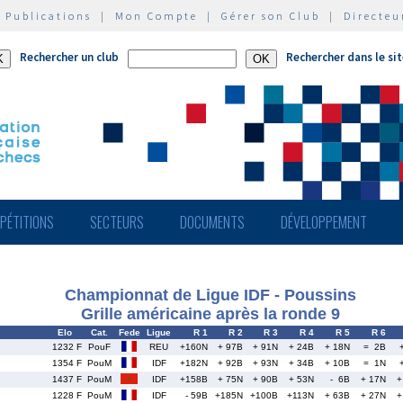
|
Publications
|
Mon Compte
|
Gérer son Club
|
Directeu
Rechercher un club
Rechercher dans le si
PÉTITIONS
SECTEURS
DOCUMENTS
DÉVELOPPEMENT
Championnat de Ligue IDF - Poussins
Grille américaine après la ronde 9
Elo
Cat.
Fede
Ligue
R 1
R 2
R 3
R 4
R 5
R 6
1232 F
PouF
REU
+160N
+ 97B
+ 91N
+ 24B
+ 18N
= 2B
1354 F
PouM
IDF
+182N
+ 92B
+ 93N
+ 34B
+ 10B
= 1N
1437 F
PouM
IDF
+158B
+ 75N
+ 90B
+ 53N
- 6B
+ 17N
+
1228 F
PouM
IDF
- 59B
+185N
+100B
+113N
+ 63B
+ 27N
+