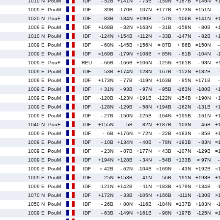
1010 N
PouM
IDF
- 52B
+141N
- 73B
-159N
+187B
+146N
+
1009 E
PouM
IDF
- 39B
-170B
-107N
+177B
+173N
+151N
1020 N
PouF
IDF
- 83B
-184N
+190B
- 57N
-106B
+141N
+
1009 E
PouM
IDF
+168B
- 32N
+163N
- 31B
-158N
- 80B
+
1010 N
PouM
IDF
-124N
+154B
+112N
- 33B
-147N
- 82B
+
1009 E
PouM
IDF
- 60N
-145B
+156N
= 87B
+ 86B
=150N
1009 E
PouM
IDF
=169B
-179N
+108B
+ 85N
- 81B
-104N
-
1009 E
PouF
REU
- 66B
-166B
+106N
-125N
+161B
- 98N
+
1009 E
PouM
IDF
- 53B
+174N
-128N
-167B
=152N
+182B
1009 E
PouM
IDF
+173N
- 77B
-119N
+163B
- 95N
+171B
1009 E
PouM
IDF
+ 31N
- 93B
- 97N
- 95B
-163N
-180B
+
1009 E
PouM
IDF
-120B
-123N
+191B
-122N
-154B
+190N
+
1009 E
PouM
IDF
-128N
-129B
- 56N
+194B
-162N
-131B
+
1009 E
PouM
IDF
- 27B
-150N
-125B
-164N
+195B
-161N
+
1040 N
PouF
IDF
+155N
- 5B
- 82N
+187B
=103N
- 46B
+
1009 E
PouM
IDF
- 6B
+176N
= 72N
- 22B
+183N
- 85B
+
1009 E
PouM
IDF
- 10B
+134N
- 40B
- 78N
+193B
- 83N
=
1009 E
PouM
IDF
- 23N
- 87B
+177N
+ 43B
-107N
-129B
=
1009 E
PouM
IDF
+194N
+128B
- 34N
- 54B
+133B
= 97N
1009 E
PouM
IDF
= 42B
- 62N
-104B
=169N
- 43N
+192B
=
1009 E
PouM
IDF
- 25N
+153B
- 41N
- 56B
-191N
+198B
+
1009 E
PouM
IDF
-121N
+142B
- 11N
=183B
+179N
=134B
-
1070 N
PouM
IDF
+172N
- 33B
-105N
+166B
-111N
-130B
>
1050 N
PouM
IDF
- 26B
+ 80N
-116B
-184N
=137B
+183N
-
1009 E
PouM
IDF
- 63B
-149N
+161B
- 98N
+197B
-125N
=