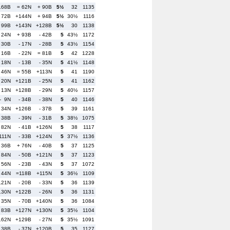
168B
= 62N
+ 90B
5½
32
1135
- 72B
+144N
+ 94B
5½
30½
1116
 99B
+143N
+128B
5½
30
1138
- 24N
+ 93B
- 42B
5
43½
1172
 30B
- 17N
- 28B
5
43½
1154
- 16B
- 22N
= 81B
5
42
1228
- 18N
- 13B
- 35N
5
41½
1148
- 46N
= 55B
+113N
5
41
1190
- 20N
+121B
- 25N
5
41
1162
- 13N
+128B
- 29N
5
40½
1157
- 9N
- 34B
- 38N
5
40
1146
- 34N
+126B
- 37B
5
39
1161
 38B
- 39N
- 31B
5
38½
1075
 82N
- 41B
+126N
5
38
1117
111N
- 33B
+124N
5
37½
1136
- 36B
+ 76N
- 40B
5
37
1125
 84N
- 50B
+121N
5
37
1123
 56N
- 23B
- 43N
5
37
1072
- 44N
=118B
+115N
5
36½
1109
121N
- 20B
- 33N
5
36
1139
130N
+122B
- 26N
5
36
1131
- 35N
- 70B
+140N
5
36
1084
- 83B
+127N
+130N
5
35½
1104
162N
+129B
- 27N
5
35½
1091
138B
- 37N
+120B
5
35
1127