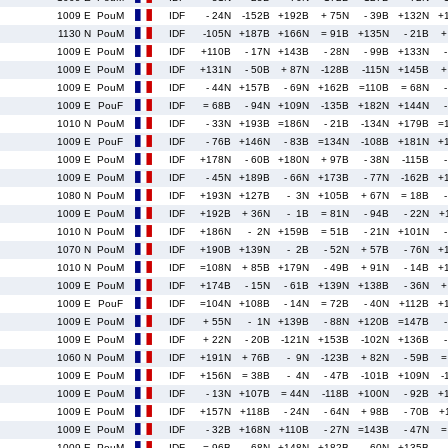
1009 E
PouM
IDF
- 24N
-152B
+192B
+ 75N
- 39B
+132N
+
1130 N
PouM
IDF
-105N
+187B
+166N
= 91B
+135N
- 21B
+
1009 E
PouM
IDF
+110B
- 17N
+143B
- 28N
- 99B
+133N
1009 E
PouM
IDF
+131N
- 50B
+ 87N
-128B
-115N
+145B
+
1009 E
PouM
IDF
- 44N
+157B
- 69N
+162B
=110B
= 68N
1009 E
PouF
IDF
= 68B
- 94N
+109N
-135B
+182N
+144N
1010 N
PouM
IDF
- 33N
+193B
=186N
- 21B
-134N
+179B
=
1009 E
PouF
IDF
- 76B
+146N
- 83B
=134N
-108B
+181N
+
1009 E
PouM
IDF
+178N
- 60B
+180N
+ 97B
- 38N
-115B
1009 E
PouM
IDF
- 45N
+189B
- 66N
+173B
- 77N
-162B
+
1080 N
PouM
IDF
+193N
+127B
- 3N
+105B
+ 67N
= 18B
1009 E
PouM
IDF
+192B
+ 36N
- 1B
= 81N
- 94B
- 22N
+
1010 N
PouM
IDF
+186N
- 2N
+159B
= 51B
- 21N
+101N
1070 N
PouM
IDF
+190B
+139N
- 2B
- 52N
+ 57B
- 76N
+
1010 N
PouM
IDF
=108N
+ 85B
+179N
- 49B
+ 91N
- 14B
+
1009 E
PouM
IDF
+174B
- 15N
- 61B
+139N
+138B
- 36N
+
1009 E
PouF
IDF
=104N
+108B
- 14N
= 72B
- 40N
+112B
+
1009 E
PouM
IDF
+ 55N
- 1N
+139B
- 88N
+120B
=147B
1009 E
PouM
IDF
+ 22N
- 20B
-121N
+153B
-102N
+136B
1060 N
PouM
IDF
+191N
+ 76B
- 9N
-123B
+ 82N
- 59B
=
1009 E
PouM
IDF
+156N
= 38B
- 4N
- 47B
-101B
+109N
-
1009 E
PouM
IDF
- 13N
+107B
= 44N
-118B
+100N
- 92B
+
1009 E
PouM
IDF
+157N
+118B
- 24N
- 64N
+ 98B
- 70B
+
1009 E
PouM
IDF
- 32B
+168N
+110B
- 27N
=143B
- 47N
=
1009 E
PouM
IDF
= 96B
- 68N
+148N
+182B
- 60N
+135B