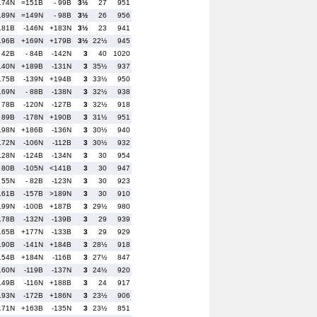
174N
=151B
- 99B
3½
27
951
189N
=149N
- 98B
3½
26
956
181B
-146N
+183N
3½
23
941
196B
+169N
+179B
3½
22½
945
- 42B
- 84B
-142N
3
40
1020
140N
+189B
-131N
3
35½
937
175B
-139N
+194B
3
33½
950
169N
- 88B
-138N
3
32½
938
- 78B
-120N
-127B
3
32½
918
- 89B
-178N
+190B
3
31½
951
198N
+186B
-136N
3
30½
940
172N
-106N
-112B
3
30½
932
128N
-124B
-134N
3
30
954
- 80B
-105N
<141B
3
30
947
- 55N
- 82B
-123N
3
30
923
161B
-157B
>189N
3
30
910
199N
-100B
+187B
3
29½
980
178B
-132N
-139B
3
29
939
165B
+177N
-133B
3
29
929
190B
-141N
+184B
3
28½
918
154B
+184N
-116B
3
27½
847
160N
-119B
-137N
3
24½
920
149B
-116N
+188B
3
24
917
193N
-172B
+186N
3
23½
906
171N
+163B
-135N
3
23½
851