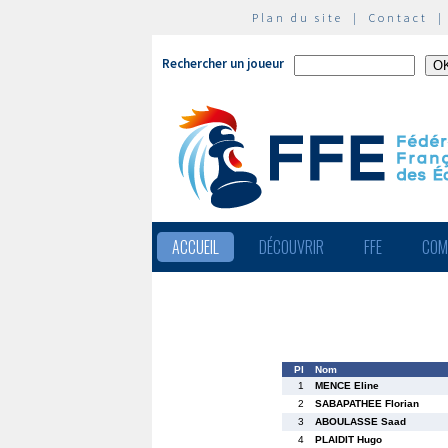
Plan du site
|
Contact
Rechercher un joueur
ACCUEIL
DÉCOUVRIR
FFE
COM
Pl
Nom
1
MENCE Eline
2
SABAPATHEE Florian
3
ABOULASSE Saad
4
PLAIDIT Hugo