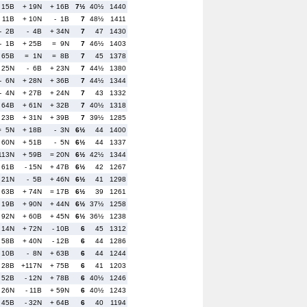
 15B
+ 19N
+ 16B
7½
40½
1440
 11B
+ 10N
- 1B
7
48½
1411
- 2B
- 4B
+ 34N
7
47
1430
- 1B
+ 25B
= 9N
7
46½
1403
 65B
= 1N
= 8B
7
45
1378
 25N
- 6B
+ 23N
7
44½
1380
- 6N
+ 28N
+ 36B
7
44½
1344
- 4N
+ 27B
+ 24N
7
43
1332
 64B
+ 61N
+ 32B
7
40½
1318
 23B
+ 31N
+ 39B
7
39½
1285
= 5N
+ 18B
- 3N
6½
44
1400
 60N
+ 51B
- 5N
6½
44
1337
113N
+ 59B
= 20N
6½
42½
1344
 61B
- 15N
+ 47B
6½
42
1267
 21N
- 5B
+ 46N
6½
41
1298
 63B
+ 74N
= 17B
6½
39
1261
- 19B
+ 90N
+ 44N
6½
37½
1258
 92N
+ 60B
+ 45N
6½
36½
1238
 14N
+ 72N
- 10B
6
45
1312
 58B
+ 40N
- 12B
6
44
1286
- 10B
- 8N
+ 63B
6
44
1244
- 28B
+117N
+ 75B
6
41
1203
 52B
- 12N
+ 78B
6
40½
1246
 26N
- 11B
+ 59N
6
40½
1243
 45B
- 32N
+ 64B
6
40
1194