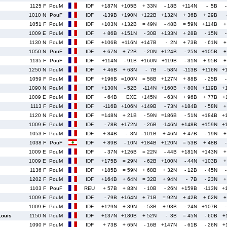
1125 F
PouM
IDF
+187N
+105B
+ 33N
- 18B
+114N
- 5B
1010 N
PouF
IDF
-139B
+190N
+122B
+132N
+ 36B
+ 29B
1051 F
PouM
IDF
+103N
+132B
= 49N
- 48B
= 59N
+114B
+
1009 E
PouM
IDF
+ 86B
+151N
- 30B
+133N
+ 28B
- 15N
1130 N
PouM
IDF
+106B
+116N
+147B
- 2N
+ 73B
- 61N
+
1050 N
PouF
IDF
+ 67N
+ 72B
- 20N
+124B
- 25N
+105B
+
1135 F
PouF
IDF
+114N
- 91B
+160N
+119B
- 31N
+ 95B
+
1250 N
PouM
IDF
+ 46B
+ 63N
- 7B
- 58N
-113B
+116N
+
1059 F
PouM
IDF
+196B
=100N
= 58B
+127N
+ 88B
- 25B
1090 N
PouM
IDF
+130N
- 52B
-114N
+160B
+ 80N
+119B
+
1009 E
PouM
IDF
- 64B
EXE
+145N
- 63N
+ 96B
+ 77B
+
1113 F
PouM
IDF
-116B
+106N
+149B
- 73N
+184B
- 58N
+
1120 N
PouM
IDF
=148N
+ 21B
- 59N
=186B
- 51N
+184B
+
1009 E
PouM
IDF
- 78B
+172N
- 26B
-146N
+148B
+159N
+
1053 F
PouM
IDF
+ 84B
- 8N
=101B
+ 46N
+ 47B
- 19N
+
1038 F
PouF
IDF
+ 89B
- 10N
+184B
+120N
= 53B
+ 48B
1009 E
PouM
IDF
- 37N
+126B
= 22N
- 44B
+181N
+143N
+
1009 E
PouM
IDF
+175B
= 29N
- 62B
+100N
- 44N
+103B
+
1136 F
PouM
IDF
+185B
= 59N
+ 68B
+ 32N
- 12B
- 45N
1202 F
PouM
IDF
+164B
+ 64N
= 32B
+ 94N
- 7B
- 23N
+
1103 F
PouF
REU
+ 57B
+ 83N
- 10B
- 26N
+159B
-113N
+
1009 E
PouM
IDF
- 79B
+164N
+ 71B
= 92N
+ 42B
+ 62N
+
1009 E
PouM
IDF
+129N
+ 39N
- 53B
+ 93B
- 24N
+107B
ouis
1150 N
PouM
IDF
+137N
+180B
+ 52N
- 3B
= 45N
- 60B
+
1090 F
PouM
IDF
+ 73B
+ 65N
- 16B
+147N
- 61B
- 26N
+