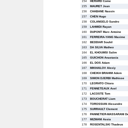
154
HERARD Come
155
MAURET Jean
156
CHABANE Nassin
157
CHEN Hugo
158
COLANGELO Sandro
159
LAHMIDI Rayan
160
DUPONT Marc Antoine
161
FERREIRA-YANG Maxime
162
BEDDIAR Souhil
163
DA SILVA Matheo
164
EL KHOUMSI Salim
165
GUICHON Anastasia
166
EL DOS Adam
167
MIKHAILOV Alexiy
168
CHEIKH BRAHIM Adem
169
SIMON DJERBI Mathisse
170
LEORATO Chiara
171
FENNETEAUX Axel
172
LACOSTE Tom
173
BOUCHERAT Liam
174
TOROSSIAN Alexandre
175
SURRAULT Clement
176
PANNETIER-MASSARANI De
177
MIZMANI Assia
178
ROSENTALSKI Thadeus