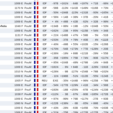
1009 E
PouM
IDF
- 97B
+161N
- 64B
+197N
+ 71B
- 66N
+
1170 N
PouM
IDF
- 58B
-113N
+141B
+149N
+116B
= 73N
1009 E
PouM
IDF
- 50N
+194B
-115N
+131B
- 93N
+165N
=
1009 E
PouM
IDF
+ 56N
= 14B
= 38N
+ 37B
- 20N
+ 41B
1009 E
PouM
IDF
+ 4N
= 48B
+ 42B
- 62N
= 32B
+ 99N
+
Felix
1046 F
PouM
IDF
+134B
+ 88N
= 19B
- 12N
+104B
+ 53N
1009 E
PouM
IDF
+162N
- 23B
+ 95N
+115B
+ 54N
+ 34B
1131 F
PouM
IDF
= 21N
+148B
+ 47N
+ 59B
- 5N
- 51B
1009 E
PouM
IDF
+153N
- 37B
+ 78N
+ 40B
- 4N
+111B
1009 E
PouM
IDF
+ 40N
- 49B
+ 55N
+102B
- 15N
+126B
1009 E
PouM
IDF
+170N
- 54B
+173N
+ 77B
+128N
+ 20B
1009 E
PouM
IDF
+136N
- 19N
+ 89B
+121B
- 29N
+ 55B
1009 E
PouM
IDF
- 35B
+195N
+ 75B
+ 74N
- 90B
+117N
+
1009 E
PouM
IDF
= 85N
+104B
- 48N
+179B
- 14N
= 84B
+
1009 E
PouM
IDF
+181N
- 6N
+ 84B
- 11B
-126N
+191B
+
1010 N
PouM
IDF
+126N
- 9B
-127N
+154B
+ 78B
+102N
1009 E
PouM
IDF
- 11N
+198B
- 51N
+112B
- 55N
+124B
+
1005 F
PouF
REU
EXE
- 35N
=144B
= 96N
+125B
+ 79B
+
1009 E
PouF
IDF
- 54N
+177B
+129N
+ 41B
- 34N
= 56B
1020 F
PouF
IDF
+183N
- 18B
+155N
- 67B
+124N
+123B
+
1038 F
PouM
IDF
+112N
- 3B
- 67N
- 80B
+185N
+172B
+
1009 E
PouM
IDF
+ 87N
- 99N
+ 79B
+117N
- 27B
+ 93B
1060 N
PouF
IDF
+122B
+138N
- 6B
- 65N
+ 89B
- 40N
1009 E
PouM
IDF
+ 43N
- 28N
- 63B
+145B
- 70N
+163B
+
1009 E
PouM
IDF
+ 51N
- 25B
- 76N
+172B
+127B
- 72N
+