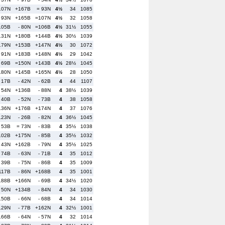
107N
+167B
= 93N
4½
34
1085
- 93N
+165B
=107N
4½
32
1058
105B
- 80N
=106B
4½
31½
1055
131N
+180B
+144B
4½
30½
1039
179N
+153B
+147N
4½
30
1072
- 91N
+183B
+148N
4½
29
1042
- 69B
=150N
+143B
4½
28½
1045
180N
+145B
+165N
4½
28
1050
- 17B
- 42N
- 62B
4
44
1107
- 54N
+136B
- 88N
4
38½
1039
- 40B
- 52N
- 73B
4
38
1058
136N
+176B
+174N
4
37
1076
123N
- 26B
- 82N
4
36½
1045
- 53B
= 73N
- 83B
4
35½
1038
102B
+175N
- 85B
4
35½
1032
- 43N
+162B
- 79N
4
35½
1025
- 74B
- 63N
- 71B
4
35
1012
- 39B
- 75N
- 86B
4
35
1009
117B
- 86N
+168B
4
35
1001
188B
+166N
- 69B
4
34½
1020
- 50N
+134B
- 84N
4
34
1030
150B
- 66N
- 68B
4
34
1014
129N
- 77B
+162N
4
32½
1001
166B
- 64N
- 57N
4
32
1014