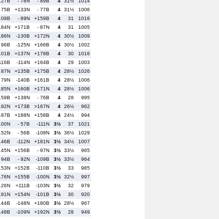
127B
- 78N
- 89B
4
31½
1014
- 75B
+133N
- 77B
4
31½
1006
108B
- 89N
+159B
4
31
1016
184N
+171B
- 87N
4
31
1005
186N
-130B
+172N
4
30½
1009
- 96B
-125N
+166B
4
30½
1002
101B
=137N
+178B
4
30
1016
116B
-114N
+164B
4
29
1003
- 87N
=135B
+175B
4
28½
1026
- 79N
-140B
+161B
4
28½
1006
185N
+160B
+171N
4
28½
1006
159B
+138N
- 76B
4
28
995
192N
+173B
>167N
4
26½
962
187B
+188N
+158B
4
24½
994
100N
- 57B
-111N
3½
37
1021
152N
- 56B
-108N
3½
36½
1029
146B
-112N
+181N
3½
34½
1007
145N
+156B
- 97N
3½
33½
965
- 94B
- 92N
-109B
3½
33½
964
153N
+152B
-110B
3½
33
985
176N
=155B
-100N
3½
32½
997
126N
=111B
-103N
3½
32
979
191N
=154N
-101B
3½
30
920
144B
-148N
+180B
3½
28½
967
148B
-109N
+192N
3½
28
949