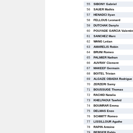
55
SIBONY Gabriel
56
SAUER Mathis
57
HENADCI Ilyan
58
FELLOUS Leonard
59
DUTCHAK Danylo
60
POUYADE GARCIA Valentin-
61
SANCHEZ Marc
62
WANG Letian
63
AMARELIS Robin
64
BRUNI Romeo
65
PALMIER Nathan
66
AUVRAY Clement
67
MAKEEF Germain
68
BOITEL Tristan
69
ALGAZE OBADIA Rodrigue
70
ZERZERI Samy
71
BOUSSUGE Thomas
72
RACHID Natalia
73
KHELFAOUI Tawhid
74
BOUMRAR Emma
75
DELMAS Enzo
76
SCHMITT Romeo
77
LISSILLOUR Agathe
78
RAPIN Antoine
79
BERGER Pablo