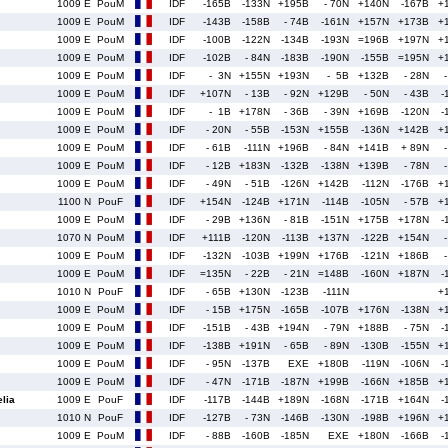
1009 E
PouM
IDF
-165B
-133N
+195B
- 70N
+140N
-167B
+
1009 E
PouM
IDF
-143B
-158B
- 74B
-161N
+157N
+173B
+
1009 E
PouM
IDF
-100B
-122N
-134B
-193N
=196B
+197N
+
1009 E
PouM
IDF
-102B
- 84N
-183B
-190N
-155B
=195N
+
1009 E
PouM
IDF
- 3N
+155N
+193N
- 5B
+132B
- 28N
1009 E
PouM
IDF
+107N
- 13B
- 92N
+129B
- 50N
- 43B
-
1009 E
PouM
IDF
- 1B
+178N
- 36B
- 39N
+169B
-120N
-
1009 E
PouM
IDF
- 20N
- 55B
-153N
+155B
-136N
+142B
+
1009 E
PouM
IDF
- 61B
-111N
+196B
- 84N
+141B
+ 89N
1009 E
PouM
IDF
- 12B
+183N
-132B
-138N
+139B
- 78N
1009 E
PouM
IDF
- 49N
- 51B
-126N
+142B
-112N
-176B
+
1100 N
PouF
IDF
+154N
-124B
+171N
-114B
-105N
- 57B
+
1009 E
PouM
IDF
- 29B
+136N
- 81B
-151N
+175B
+178N
-
1070 N
PouM
IDF
+111B
-120N
-113B
+137N
-122B
+154N
1009 E
PouM
IDF
-132N
-103B
+199N
+176B
-121N
+186B
1009 E
PouM
IDF
=135N
- 22B
- 21N
=148B
-160N
+187N
-
1010 N
PouF
IDF
- 65B
+130N
-123B
-111N
+
1009 E
PouM
IDF
- 15B
+175N
-165B
-107B
+176N
-138N
+
1009 E
PouM
IDF
-151B
- 43B
+194N
- 79N
+188B
- 75N
-
1009 E
PouM
IDF
-138B
+191N
- 65B
- 89N
-130B
-155N
+
1009 E
PouM
IDF
- 95N
-137B
EXE
+180B
-119N
-106N
-
1009 E
PouM
IDF
- 47N
-171B
-187N
+199B
-166N
+185B
+
lia
1009 E
PouF
IDF
-117B
-144B
+189N
-168N
-171B
+164N
-
1010 N
PouF
IDF
-127B
- 73N
-146B
-130N
-198B
+196N
+
1009 E
PouM
IDF
- 88B
-160B
-185N
EXE
+180N
-166B
-