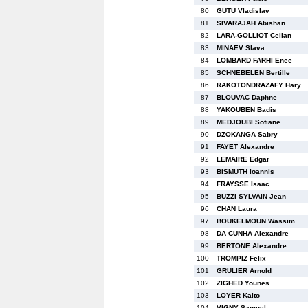
80
GUTU Vladislav
81
SIVARAJAH Abishan
82
LARA-GOLLIOT Celian
83
MINAEV Slava
84
LOMBARD FARHI Enee
85
SCHNEBELEN Bertille
86
RAKOTONDRAZAFY Hary
87
BLOUVAC Daphne
88
YAKOUBEN Badis
89
MEDJOUBI Sofiane
90
DZOKANGA Sabry
91
FAYET Alexandre
92
LEMAIRE Edgar
93
BISMUTH Ioannis
94
FRAYSSE Isaac
95
BUZZI SYLVAIN Jean
96
CHAN Laura
97
BOUKELMOUN Wassim
98
DA CUNHA Alexandre
99
BERTONE Alexandre
100
TROMPIZ Felix
101
GRULIER Arnold
102
ZIGHED Younes
103
LOYER Kaito
104
VIGNY Samuel