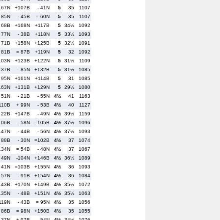
167N
+107B
- 41N
5
35
1107
 85N
- 45B
= 60N
5
35
1107
- 68B
+168N
+117B
5
34½
1092
 77N
- 38B
+118N
5
33½
1093
- 71B
+158N
+125B
5
32½
1091
- 81B
= 87B
+119N
5
32
1092
103N
+123B
+122N
5
31½
1109
137B
= 85N
+132B
5
31½
1085
- 95N
+161N
+114B
5
31
1085
163N
+131B
+129N
5
29½
1080
- 51N
- 21B
- 55N
4½
41
1163
110B
+ 99N
- 53B
4½
40
1127
- 22B
+147B
- 49N
4½
39½
1159
106B
- 58N
=105B
4½
37½
1096
147N
- 44B
- 56N
4½
37½
1093
 88B
- 30N
=102B
4½
37
1074
134N
= 54B
- 48N
4½
37
1067
- 49N
-104N
+146B
4½
36½
1089
- 41N
=103B
+155N
4½
36
1093
 57N
- 91B
+154N
4½
36
1084
143B
+170N
+149B
4½
35½
1072
135N
- 48B
+151N
4½
35½
1063
119N
- 43B
= 95N
4½
35
1056
 86B
= 98N
+150B
4½
35
1055
- 37N
+ 97B
- 54N
4½
34½
1076