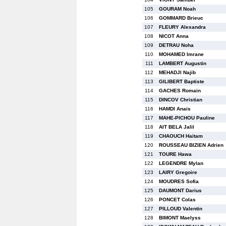
105
GOURAM Noah
106
GOMMARD Brieuc
107
FLEURY Alexandra
108
NICOT Anna
109
DETRAU Noha
110
MOHAMED Imrane
111
LAMBERT Augustin
112
MEHADJI Najib
113
GILIBERT Baptiste
114
GACHES Romain
115
DINCOV Christian
116
HAMDI Anais
117
MAHE-PICHOU Pauline
118
AIT BELA Jalil
119
CHAOUCH Haitam
120
ROUSSEAU BIZIEN Adrien
121
TOURE Hawa
122
LEGENDRE Mylan
123
LAIRY Gregoire
124
MOUDRES Sofia
125
DAUMONT Darius
126
PONCET Colas
127
PILLOUD Valentin
128
BIMONT Maelyss