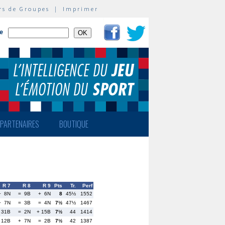
rs de Groupes
|
Imprimer
te
PARTENAIRES
BOUTIQUE
R 7
R 8
R 9
Pts
Tr.
Perf
+ 8N
= 9B
+ 6N
8
45½
1552
+ 7N
= 3B
= 4N
7½
47½
1467
 31B
= 2N
+ 15B
7½
44
1414
 12B
+ 7N
= 2B
7½
42
1387