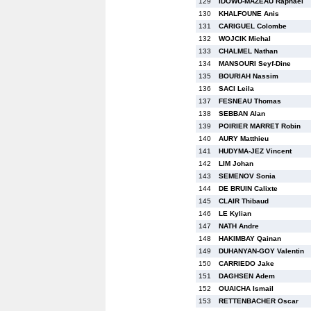
129
IDOWU-MAZEAU Raphael
130
KHALFOUNE Anis
131
CARIGUEL Colombe
132
WOJCIK Michal
133
CHALMEL Nathan
134
MANSOURI Seyf-Dine
135
BOURIAH Nassim
136
SACI Leila
137
FESNEAU Thomas
138
SEBBAN Alan
139
POIRIER MARRET Robin
140
AURY Matthieu
141
HUDYMA-JEZ Vincent
142
LIM Johan
143
SEMENOV Sonia
144
DE BRUIN Calixte
145
CLAIR Thibaud
146
LE Kylian
147
NATH Andre
148
HAKIMBAY Qainan
149
DUHANYAN-GOY Valentin
150
CARRIEDO Jake
151
DAGHSEN Adem
152
OUAICHA Ismail
153
RETTENBACHER Oscar