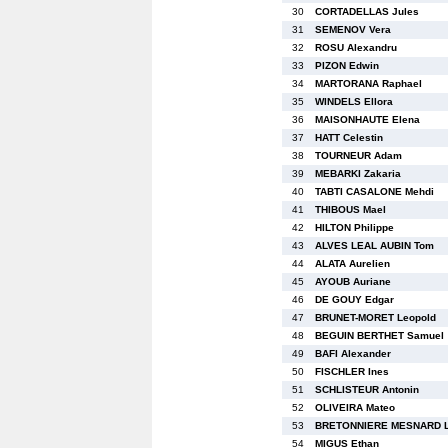
30
CORTADELLAS Jules
31
SEMENOV Vera
32
ROSU Alexandru
33
PIZON Edwin
34
MARTORANA Raphael
35
WINDELS Ellora
36
MAISONHAUTE Elena
37
HATT Celestin
38
TOURNEUR Adam
39
MEBARKI Zakaria
40
TABTI CASALONE Mehdi
41
THIBOUS Mael
42
HILTON Philippe
43
ALVES LEAL AUBIN Tom
44
ALATA Aurelien
45
AYOUB Auriane
46
DE GOUY Edgar
47
BRUNET-MORET Leopold
48
BEGUIN BERTHET Samuel
49
BAFI Alexander
50
FISCHLER Ines
51
SCHLISTEUR Antonin
52
OLIVEIRA Mateo
53
BRETONNIERE MESNARD L
54
MIGUS Ethan