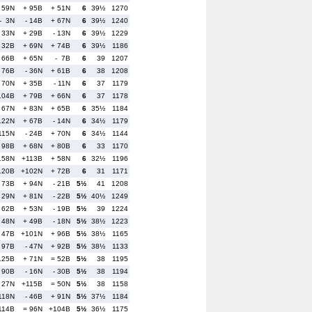
- 59N
+ 95B
+ 51N
6
39½
1270
- 3N
- 14B
+ 67N
6
39½
1240
 33N
+ 29B
- 13N
6
39½
1229
- 32B
+ 69N
+ 74B
6
39½
1186
 66B
+ 65N
- 7B
6
39
1207
 76B
- 36N
+ 61B
6
38
1208
 70N
+ 35B
- 11N
6
37
1179
104B
+ 79B
+ 66N
6
37
1178
- 67N
+ 83N
+ 65B
6
35½
1184
122N
+ 67B
- 14N
6
34½
1179
115N
- 24B
+ 70N
6
34½
1144
 98B
+ 68N
+ 80B
6
33
1170
158N
+113B
+ 58N
6
32½
1196
120B
+102N
+ 72B
6
31
1171
 73B
+ 94N
- 21B
5½
41
1208
- 29N
+ 81N
- 22B
5½
40½
1249
 62B
+ 53N
- 19B
5½
39
1224
 48N
+ 49B
- 18N
5½
38½
1223
- 47B
+101N
+ 96B
5½
38½
1165
 97B
- 47N
+ 92B
5½
38½
1133
125B
+ 71N
= 52B
5½
38
1195
 90B
- 16N
- 30B
5½
38
1194
- 27N
+115B
= 50N
5½
38
1158
118N
- 46B
+ 91N
5½
37½
1184
114B
= 96N
+104B
5½
36½
1175