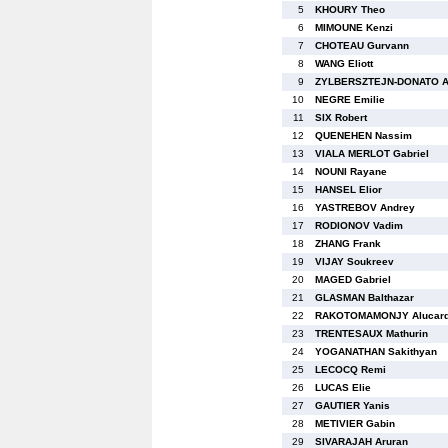
5
KHOURY Theo
6
MIMOUNE Kenzi
7
CHOTEAU Gurvann
8
WANG Eliott
9
ZYLBERSZTEJN-DONATO Ar
10
NEGRE Emilie
11
SIX Robert
12
QUENEHEN Nassim
13
VIALA MERLOT Gabriel
14
NOUNI Rayane
15
HANSEL Elior
16
YASTREBOV Andrey
17
RODIONOV Vadim
18
ZHANG Frank
19
VIJAY Soukreev
20
MAGED Gabriel
21
GLASMAN Balthazar
22
RAKOTOMAMONJY Alucar
23
TRENTESAUX Mathurin
24
YOGANATHAN Sakithyan
25
LECOCQ Remi
26
LUCAS Elie
27
GAUTIER Yanis
28
METIVIER Gabin
29
SIVARAJAH Aruran