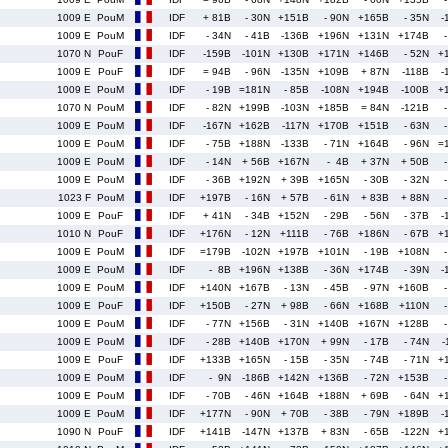
1009 E
PouM
IDF
+ 81B
- 30N
+151B
- 90N
+165B
- 35N
-
1009 E
PouM
IDF
- 34N
- 41B
-136B
+196N
+131N
+174B
1070 N
PouF
IDF
-159B
-101N
+130B
+171N
+146B
- 52N
+
1009 E
PouF
IDF
= 94B
- 96N
-135N
+109B
+ 87N
-118B
-
1009 E
PouM
IDF
- 19B
=181N
- 85B
-108N
+194B
-100B
+
1070 N
PouM
IDF
- 82N
+199B
-103N
+185B
= 84N
-121B
1009 E
PouM
IDF
-167N
+162B
-117N
+170B
+151B
- 63N
1009 E
PouM
IDF
- 75B
+188N
-133B
- 71N
+164B
- 96N
=
1009 E
PouM
IDF
- 14N
+ 56B
+167N
- 4B
+ 37N
+ 50B
1009 E
PouM
IDF
- 36B
+192N
+ 39B
+165N
- 30B
- 32N
1023 F
PouM
IDF
+197B
- 16N
+ 57B
- 61N
+ 83B
+ 88N
1009 E
PouF
IDF
+ 41N
- 34B
+152N
- 29B
- 56N
- 37B
-
1010 N
PouF
IDF
+176N
- 12N
+111B
- 76B
+186N
- 67B
+
1009 E
PouM
IDF
=179B
-102N
+197B
+101N
- 19B
+108N
1009 E
PouM
IDF
- 8B
+196N
+138B
- 36N
+174B
- 39N
-
1009 E
PouM
IDF
+140N
+167B
- 13N
- 45B
- 97N
+160B
1009 E
PouF
IDF
+150B
- 27N
+ 98B
- 66N
+168B
+110N
1009 E
PouM
IDF
- 77N
+156B
- 31N
+140B
+167N
+128B
1009 E
PouM
IDF
- 28B
+140B
+170N
+ 99N
- 17B
- 74N
-
1009 E
PouF
IDF
+133B
+165N
- 15B
- 35N
- 74B
- 71N
+
1009 E
PouM
IDF
- 9N
-186B
+142N
+136B
- 72N
+153B
1009 E
PouM
IDF
- 70B
- 46N
+164B
+188N
+ 69B
- 64N
+
1009 E
PouM
IDF
+177N
- 90N
+ 70B
- 38B
- 79N
+189B
-
1090 N
PouF
IDF
+141B
-147N
+137B
+ 83N
- 65B
-122N
+