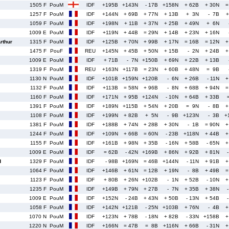
1505 F
PouM
IDF
+195B
+143N
- 17B
+158N
+ 62B
+ 30N
=
1257 F
PouM
IDF
+144N
+ 69B
+ 77N
+ 13B
+ 3N
- 7B
+
1059 F
PouM
IDF
+198N
+ 11B
+ 37N
+ 25B
+ 49N
+ 6N
1009 E
PouM
IDF
+119N
+ 44B
= 29N
+ 14B
+ 23N
+ 16N
thur
1315 F
PouM
IDF
+125B
+ 70N
+ 99B
+ 17N
= 16B
= 12N
+
1475 F
PouF
REU
+145N
+ 45B
+ 50N
+ 15B
- 2N
+ 24B
+
1009 E
PouM
IDF
+ 71B
- 7N
+150B
+ 69N
+ 22B
+ 13B
1319 F
PouM
REU
+163N
+117B
= 23N
+ 60B
+ 48N
= 9B
1130 N
PouM
IDF
+101B
+159N
+120B
- 6N
+ 26B
- 11N
+
1132 F
PouM
IDF
+113B
= 58N
+ 96B
- 8N
+ 68B
+ 94N
=
1160 F
PouM
IDF
+171N
+ 95B
+124N
- 10N
+ 64B
+ 33B
1391 F
PouM
IDF
+189N
+115B
+ 54N
+ 20B
= 9N
- 8B
+
1108 F
PouM
IDF
+199N
+ 82B
+ 5N
- 9B
+123N
- 3B
+
1381 F
PouM
IDF
+188B
+ 74N
+ 28B
+ 30N
- 1B
= 90N
+
1244 F
PouM
IDF
+109N
+ 66B
= 60N
- 23B
+118N
+ 44B
+
1155 F
PouM
IDF
+161B
+ 98N
+ 35B
- 16N
+ 58B
- 65N
+
1009 E
PouM
IDF
= 62B
- 42N
+169B
+ 86N
+ 92B
+ 81N
d
1329 F
PouM
IDF
- 98B
+169N
= 46B
+144N
- 11N
+ 91B
+
1064 F
PouM
IDF
+146B
+ 61N
= 12B
+ 19N
- 8B
+ 49B
=
1123 F
PouM
IDF
+ 80B
+ 26N
+102B
- 1N
+ 52B
- 10N
+
1235 F
PouM
IDF
+149B
+ 79N
+ 27B
- 7N
+ 35B
+ 38N
1009 E
PouM
IDF
+152N
- 24B
+ 43N
+ 50B
- 13N
+ 54B
1058 F
PouM
IDF
+142N
+121B
- 25N
+103B
+ 76N
- 4B
+
1070 N
PouM
IDF
+123N
+ 78B
- 18N
+ 82B
- 33N
+158B
+
1220 N
PouM
IDF
+166N
= 47B
= 8B
+116N
+ 66B
- 31N
+