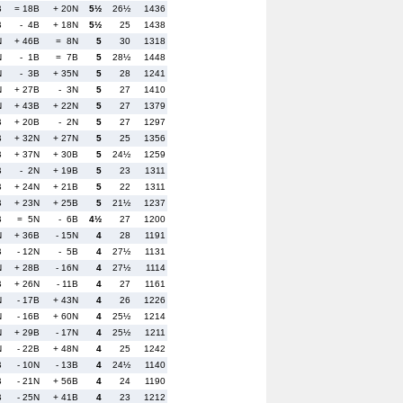
B
= 18B
+ 20N
5½
26½
1436
B
- 4B
+ 18N
5½
25
1438
N
+ 46B
= 8N
5
30
1318
N
- 1B
= 7B
5
28½
1448
N
- 3B
+ 35N
5
28
1241
N
+ 27B
- 3N
5
27
1410
N
+ 43B
+ 22N
5
27
1379
B
+ 20B
- 2N
5
27
1297
B
+ 32N
+ 27N
5
25
1356
B
+ 37N
+ 30B
5
24½
1259
B
- 2N
+ 19B
5
23
1311
B
+ 24N
+ 21B
5
22
1311
B
+ 23N
+ 25B
5
21½
1237
B
= 5N
- 6B
4½
27
1200
N
+ 36B
- 15N
4
28
1191
B
- 12N
- 5B
4
27½
1131
N
+ 28B
- 16N
4
27½
1114
B
+ 26N
- 11B
4
27
1161
N
- 17B
+ 43N
4
26
1226
N
- 16B
+ 60N
4
25½
1214
N
+ 29B
- 17N
4
25½
1211
N
- 22B
+ 48N
4
25
1242
B
- 10N
- 13B
4
24½
1140
B
- 21N
+ 56B
4
24
1190
B
- 25N
+ 41B
4
23
1212