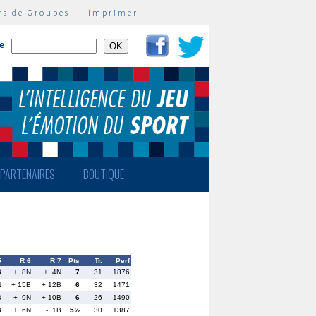
rs de Groupes
|
Imprimer
te
PARTENAIRES
BOUTIQUE
5
R 6
R 7
Pts
Tr.
Perf
B
+ 8N
+ 4N
7
31
1876
N
+ 15B
+ 12B
6
32
1471
B
+ 9N
+ 10B
6
26
1490
B
+ 6N
- 1B
5½
30
1387