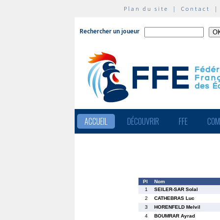
Plan du site
|
Contact
Rechercher un joueur
ACCUEIL
DÉCOUVRIR
FFE
COM
Pl
Nom
1
SEILER-SAR Solal
2
CATHEBRAS Luc
3
HORENFELD Melvil
4
BOUMRAR Ayrad