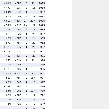
B
+ 61N
- 32B
3
17½
1015
N
+ 47B
- 28N
3
16
1018
B
+ 64N
+ 62B
3
15½
957
B
- 49N
= 61B
2½
23
1032
N
= 60B
< 63N
2½
22½
1025
N
= 59N
- 24B
2½
22
1025
N
- 55B
= 58N
2½
18
985
N
- 38B
- 57N
2
29
987
B
- 45N
< 59B
2
24
985
N
- 57B
+ 75N
2
22
952
N
+ 73B
- 53N
2
22
907
N
+ 76B
- 50N
2
21
907
N
- 48B
- 47N
2
20
881
N
- 34B
- 54N
2
19½
916
B
- 39N
- 51B
2
19
876
N
+ 77B
= 71N
2
18
935
N
- 42N
= 70B
2
17½
887
B
- 53B
+ 76N
2
16½
937
B
- 65N
+ 74B
2
16
917
N
+ 78B
- 73N
1½
16
819
B
- 54N
- 64B
1
19½
799
B
- 66N
- 72B
1
19
792
N
- 70N
+ 78B
1
13½
785
B
- 74N
- 77N
½
17
692
0
16½
0