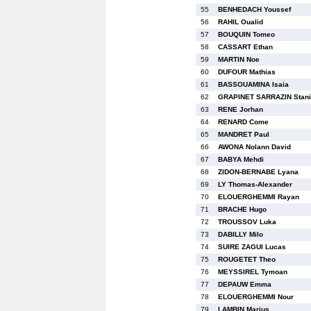
55
BENHEDACH Youssef
56
RAHIL Oualid
57
BOUQUIN Tomeo
58
CASSART Ethan
59
MARTIN Noe
60
DUFOUR Mathias
61
BASSOUAMINA Isaia
62
GRAPINET SARRAZIN Stani
63
RENE Jorhan
64
RENARD Come
65
MANDRET Paul
66
AWONA Nolann David
67
BABYA Mehdi
68
ZIDON-BERNABE Lyana
69
LY Thomas-Alexander
70
ELOUERGHEMMI Rayan
71
BRACHE Hugo
72
TROUSSOV Luka
73
DABILLY Milo
74
SUIRE ZAGUI Lucas
75
ROUGETET Theo
76
MEYSSIREL Tymoan
77
DEPAUW Emma
78
ELOUERGHEMMI Nour
79
LAMBIN Marius