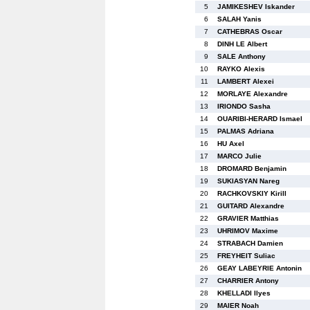
5
JAMIKESHEV Iskander
6
SALAH Yanis
7
CATHEBRAS Oscar
8
DINH LE Albert
9
SALE Anthony
10
RAYKO Alexis
11
LAMBERT Alexei
12
MORLAYE Alexandre
13
IRIONDO Sasha
14
OUARIBI-HERARD Ismael
15
PALMAS Adriana
16
HU Axel
17
MARCO Julie
18
DROMARD Benjamin
19
SUKIASYAN Nareg
20
RACHKOVSKIY Kirill
21
GUITARD Alexandre
22
GRAVIER Matthias
23
UHRIMOV Maxime
24
STRABACH Damien
25
FREYHEIT Suliac
26
GEAY LABEYRIE Antonin
27
CHARRIER Antony
28
KHELLADI Ilyes
29
MAIER Noah