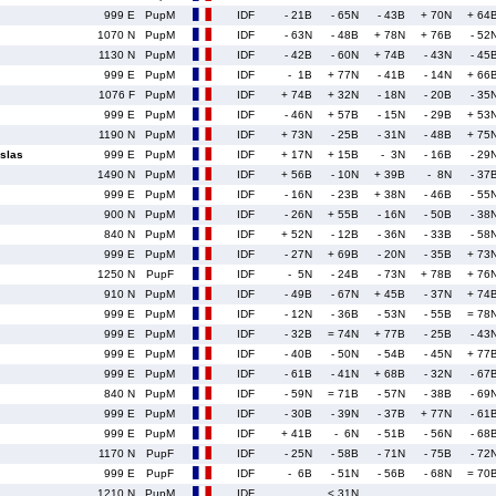
999 E
PupM
IDF
- 21B
- 65N
- 43B
+ 70N
+ 64
1070 N
PupM
IDF
- 63N
- 48B
+ 78N
+ 76B
- 52
1130 N
PupM
IDF
- 42B
- 60N
+ 74B
- 43N
- 45
999 E
PupM
IDF
- 1B
+ 77N
- 41B
- 14N
+ 66
1076 F
PupM
IDF
+ 74B
+ 32N
- 18N
- 20B
- 35
999 E
PupM
IDF
- 46N
+ 57B
- 15N
- 29B
+ 53
1190 N
PupM
IDF
+ 73N
- 25B
- 31N
- 48B
+ 75
slas
999 E
PupM
IDF
+ 17N
+ 15B
- 3N
- 16B
- 29
1490 N
PupM
IDF
+ 56B
- 10N
+ 39B
- 8N
- 37
999 E
PupM
IDF
- 16N
- 23B
+ 38N
- 46B
- 55
900 N
PupM
IDF
- 26N
+ 55B
- 16N
- 50B
- 38
840 N
PupM
IDF
+ 52N
- 12B
- 36N
- 33B
- 58
999 E
PupM
IDF
- 27N
+ 69B
- 20N
- 35B
+ 73
1250 N
PupF
IDF
- 5N
- 24B
- 73N
+ 78B
+ 76
910 N
PupM
IDF
- 49B
- 67N
+ 45B
- 37N
+ 74
999 E
PupM
IDF
- 12N
- 36B
- 53N
- 55B
= 78
999 E
PupM
IDF
- 32B
= 74N
+ 77B
- 25B
- 43
999 E
PupM
IDF
- 40B
- 50N
- 54B
- 45N
+ 77
999 E
PupM
IDF
- 61B
- 41N
+ 68B
- 32N
- 67
840 N
PupM
IDF
- 59N
= 71B
- 57N
- 38B
- 69
999 E
PupM
IDF
- 30B
- 39N
- 37B
+ 77N
- 61
999 E
PupM
IDF
+ 41B
- 6N
- 51B
- 56N
- 68
1170 N
PupF
IDF
- 25N
- 58B
- 71N
- 75B
- 72
999 E
PupF
IDF
- 6B
- 51N
- 56B
- 68N
= 70
1210 N
PupM
IDF
< 31N