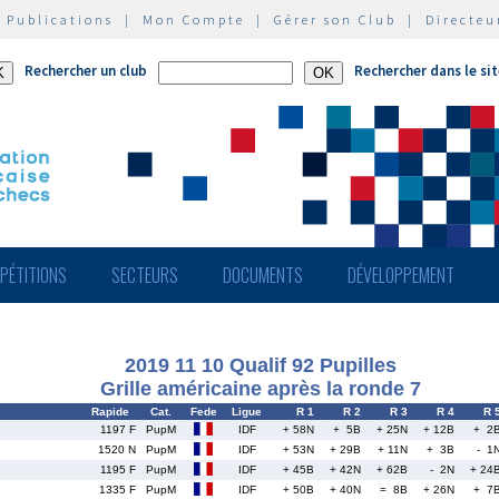
|
Publications
|
Mon Compte
|
Gérer son Club
|
Directeu
Rechercher un club
Rechercher dans le si
PÉTITIONS
SECTEURS
DOCUMENTS
DÉVELOPPEMENT
2019 11 10 Qualif 92 Pupilles
Grille américaine après la ronde 7
Rapide
Cat.
Fede
Ligue
R 1
R 2
R 3
R 4
R 
1197 F
PupM
IDF
+ 58N
+ 5B
+ 25N
+ 12B
+ 2
1520 N
PupM
IDF
+ 53N
+ 29B
+ 11N
+ 3B
- 1
1195 F
PupM
IDF
+ 45B
+ 42N
+ 62B
- 2N
+ 24
1335 F
PupM
IDF
+ 50B
+ 40N
= 8B
+ 26N
+ 7