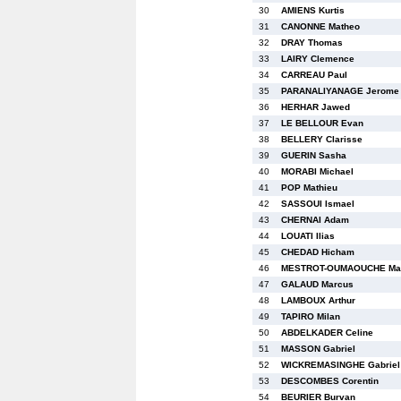
30
AMIENS Kurtis
31
CANONNE Matheo
32
DRAY Thomas
33
LAIRY Clemence
34
CARREAU Paul
35
PARANALIYANAGE Jerome
36
HERHAR Jawed
37
LE BELLOUR Evan
38
BELLERY Clarisse
39
GUERIN Sasha
40
MORABI Michael
41
POP Mathieu
42
SASSOUI Ismael
43
CHERNAI Adam
44
LOUATI Ilias
45
CHEDAD Hicham
46
MESTROT-OUMAOUCHE Mat
47
GALAUD Marcus
48
LAMBOUX Arthur
49
TAPIRO Milan
50
ABDELKADER Celine
51
MASSON Gabriel
52
WICKREMASINGHE Gabriel
53
DESCOMBES Corentin
54
BEURIER Burvan