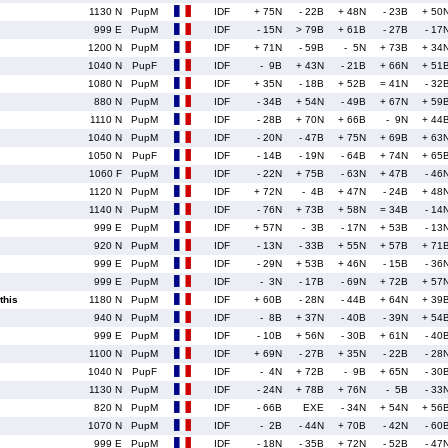
1130 N
PupM
IDF
+ 75N
- 22B
+ 48N
- 23B
+ 50
999 E
PupM
IDF
- 15N
> 79B
+ 61B
- 27B
- 17
1200 N
PupM
IDF
+ 71N
- 59B
- 5N
+ 73B
+ 34
1040 N
PupF
IDF
- 9B
+ 43N
- 21B
+ 66N
+ 51
1080 N
PupM
IDF
+ 35N
- 18B
+ 52B
= 41N
- 32
880 N
PupM
IDF
- 34B
+ 54N
- 49B
+ 67N
+ 59
1110 N
PupM
IDF
- 28B
+ 70N
+ 66B
- 9N
+ 44
1040 N
PupM
IDF
- 20N
- 47B
+ 75N
+ 69B
+ 63
1050 N
PupF
IDF
- 14B
- 19N
- 64B
+ 74N
+ 65
1060 F
PupM
IDF
- 22N
+ 75B
- 63N
+ 47B
- 46
1120 N
PupM
IDF
+ 72N
- 4B
+ 47N
- 24B
+ 48
1140 N
PupM
IDF
- 76N
+ 73B
+ 58N
= 34B
- 14
999 E
PupM
IDF
+ 57N
- 3B
- 17N
+ 53B
- 13
920 N
PupM
IDF
- 13N
- 33B
+ 55N
+ 57B
+ 71
999 E
PupM
IDF
- 29N
+ 53B
+ 46N
- 15B
- 36
999 E
PupM
IDF
- 3N
- 17B
- 69N
+ 72B
+ 57
his
1180 N
PupM
IDF
+ 60B
- 28N
- 44B
+ 64N
+ 39
940 N
PupM
IDF
- 8B
+ 37N
- 40B
- 39N
+ 54
999 E
PupM
IDF
- 10B
+ 56N
- 30B
+ 61N
- 40
1100 N
PupM
IDF
+ 69N
- 27B
+ 35N
- 22B
- 28
1040 N
PupF
IDF
- 4N
+ 72B
- 9B
+ 65N
- 30
1130 N
PupM
IDF
- 24N
+ 78B
+ 76N
- 5B
- 33
820 N
PupM
IDF
- 66B
EXE
- 34N
+ 54N
+ 56
1070 N
PupM
IDF
- 2B
- 44N
+ 70B
- 42N
- 60
999 E
PupM
IDF
- 18N
- 35B
+ 72N
- 52B
- 47