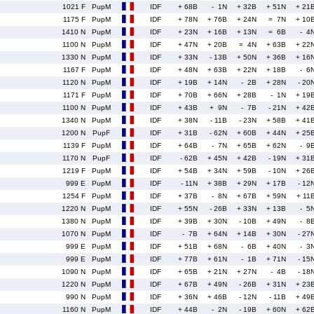
1021 F
PupM
IDF
+ 68B
- 1N
+ 32B
+ 51N
+ 21
1175 F
PupM
IDF
+ 78N
+ 76B
+ 24N
= 7N
+ 10
1410 N
PupM
IDF
+ 23N
+ 16B
+ 13N
= 6B
- 4
1100 N
PupM
IDF
+ 47N
+ 20B
= 4N
+ 63B
+ 22
1330 N
PupM
IDF
+ 33N
- 13B
+ 50N
+ 36B
+ 16
1167 F
PupM
IDF
+ 48N
+ 63B
+ 22N
+ 18B
- 6
1120 N
PupM
IDF
+ 19B
+ 14N
- 2B
+ 28N
- 20
1171 F
PupM
IDF
+ 70B
+ 66N
+ 28B
- 1N
+ 19
1100 N
PupM
IDF
+ 43B
+ 9N
- 7B
- 21N
+ 42
1340 N
PupM
IDF
+ 38N
- 11B
- 23N
+ 58B
+ 41
1200 N
PupF
IDF
+ 31B
- 62N
+ 60B
+ 44N
+ 25
1139 F
PupM
IDF
+ 64B
- 7N
+ 65B
+ 62N
- 9
1170 N
PupF
IDF
- 62B
+ 45N
+ 42B
- 19N
+ 31
1219 F
PupM
IDF
+ 54B
+ 34N
+ 59B
- 10N
+ 26
999 E
PupM
IDF
- 11N
+ 38B
+ 29N
+ 17B
- 12
1254 F
PupM
IDF
+ 37B
- 8N
+ 67B
+ 59N
+ 11
1220 N
PupM
IDF
+ 55N
- 26B
+ 33N
+ 13B
- 5
1380 N
PupM
IDF
+ 39B
+ 30N
- 10B
+ 49N
- 8
1070 N
PupM
IDF
- 7B
+ 64N
+ 14B
+ 30N
- 27
999 E
PupM
IDF
+ 51B
+ 68N
- 6B
+ 40N
- 3
999 E
PupM
IDF
+ 77B
+ 61N
- 1B
+ 71N
- 15
1090 N
PupM
IDF
+ 65B
+ 21N
+ 27N
- 4B
- 18
1220 N
PupM
IDF
+ 67B
+ 49N
- 26B
+ 31N
+ 23
990 N
PupM
IDF
+ 36N
+ 46B
- 12N
- 11B
+ 49
1160 N
PupM
IDF
+ 44B
- 2N
- 19B
+ 60N
+ 62