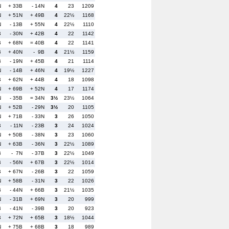
N
+ 33B
- 14N
4
23
1209
N
+ 51N
+ 49B
4
22½
1168
N
- 13B
+ 55N
4
22½
1110
B
- 30N
+ 42B
4
22
1142
B
+ 68N
= 40B
4
22
1141
B
+ 40N
- 9B
4
21½
1159
B
- 19N
+ 45B
4
21
1114
N
- 14B
+ 46N
4
19½
1227
B
+ 62N
+ 44B
4
18
1098
N
+ 69B
+ 52N
4
17
1174
N
- 35B
= 34N
3½
23½
1064
N
+ 52B
- 29N
3½
20
1105
N
+ 71B
- 33N
3
26
1050
B
- 11N
- 23B
3
24
1024
N
+ 50B
- 38N
3
23
1060
N
+ 63B
- 36N
3
22½
1089
B
- 7N
- 37B
3
22½
1049
B
- 56N
+ 67B
3
22½
1014
B
+ 67N
- 26B
3
22
1059
N
+ 58B
- 31N
3
22
1026
B
- 44N
+ 66B
3
21½
1035
N
- 31B
+ 69N
3
20
999
B
- 41N
- 39B
3
20
923
B
+ 72N
+ 65B
3
18½
1044
N
+ 75B
+ 68B
3
18
989