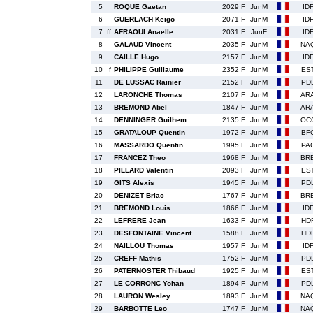
5
ROQUE Gaetan
2029 F
JunM
ID
6
GUERLACH Keigo
2071 F
JunM
ID
7
ff
AFRAOUI Anaelle
2031 F
JunF
ID
8
GALAUD Vincent
2035 F
JunM
NA
9
CAILLE Hugo
2157 F
JunM
ID
10
f
PHILIPPE Guillaume
2352 F
JunM
ES
11
DE LUSSAC Rainier
2152 F
JunM
PD
12
LARONCHE Thomas
2107 F
JunM
AR
13
BREMOND Abel
1847 F
JunM
AR
14
DENNINGER Guilhem
2135 F
JunM
OC
15
GRATALOUP Quentin
1972 F
JunM
BF
16
MASSARDO Quentin
1995 F
JunM
PA
17
FRANCEZ Theo
1968 F
JunM
BR
18
PILLARD Valentin
2093 F
JunM
ES
19
GITS Alexis
1945 F
JunM
PD
20
DENIZET Briac
1767 F
JunM
BR
21
BREMOND Louis
1866 F
JunM
ID
22
LEFRERE Jean
1633 F
JunM
HD
23
DESFONTAINE Vincent
1588 F
JunM
HD
24
NAILLOU Thomas
1957 F
JunM
ID
25
CREFF Mathis
1752 F
JunM
PD
26
PATERNOSTER Thibaud
1925 F
JunM
ES
27
LE CORRONC Yohan
1894 F
JunM
PD
28
LAURON Wesley
1893 F
JunM
NA
29
BARBOTTE Leo
1747 F
JunM
NA