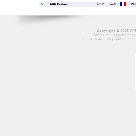
55
TAIR Brahim
1612 F
JunM
PA
Copyright © 2015 FFE
Fédération Française des 
tél :
01 39 44 65 80
| contact :
con