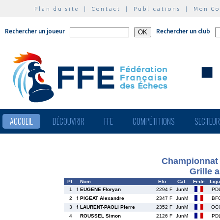
Plan du site
|
Contact
|
Publications
|
Mon C
Rechercher un joueur
Rechercher un club
ACCUEIL
DÉCOUVRIR
FFE
COMPÉTITIONS
SECTEU
Championnat 
Grille 
Pl
Nom
Elo
Cat.
Fede
Lig
1
f
EUGENE Floryan
2294 F
JunM
PD
2
f
PIGEAT Alexandre
2347 F
JunM
BF
3
f
LAURENT-PAOLI Pierre
2352 F
JunM
OC
4
ROUSSEL Simon
2126 F
JunM
PD