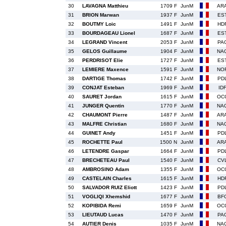
30
LAVAGNA Matthieu
1709 F
JunM
AR
31
BRION Marwan
1937 F
JunM
ES
32
BOUTMY Loic
1491 F
JunM
HD
33
BOURDAGEAU Lionel
1687 F
JunM
ES
34
LEGRAND Vincent
2053 F
JunM
PA
35
GELOS Guillaume
1904 F
JunM
NA
36
PERDRISOT Elie
1727 F
JunM
ES
37
LEMIERE Maxence
1591 F
JunM
NO
38
DARTIGE Thomas
1742 F
JunM
PD
39
CONJAT Esteban
1969 F
JunM
ID
40
SAURET Jordan
1615 F
JunM
OC
41
JUNGER Quentin
1770 F
JunM
NA
42
CHAUMONT Pierre
1487 F
JunM
AR
43
MALFRE Christian
1680 F
JunM
NA
44
GUINET Andy
1451 F
JunM
PD
45
ROCHETTE Paul
1500 N
JunM
AR
46
LETENDRE Gaspar
1664 F
JunM
PD
47
BRECHETEAU Paul
1540 F
JunM
CV
48
AMBROSINO Adam
1355 F
JunM
OC
49
CASTELAIN Charles
1615 F
JunM
HD
50
SALVADOR RUIZ Eliott
1423 F
JunM
PD
51
VOGLIQI Xhemshid
1677 F
JunM
BF
52
KOPIBIDA Remi
1659 F
JunM
OC
53
LIEUTAUD Lucas
1470 F
JunM
PA
54
AUTIER Denis
1035 F
JunM
NA