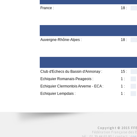
France :
18 :
Auvergne-Rhône-Alpes :
18 :
Club d'Echecs du Bassin d'Annonay :
15 :
Echiquier Romanais-Peageois :
1 :
Echiquier Clermontois Arverne - ECA :
1 :
Echiquier Lempdais :
1 :
Copyright © 2015 FFE
Fédération Française des 
tél :
01 39 44 65 80
| contact :
con