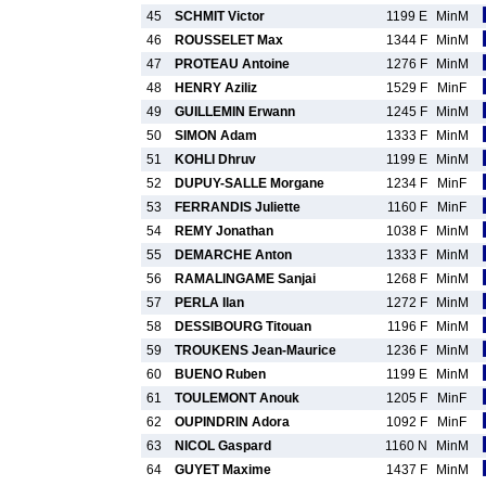
45
SCHMIT Victor
1199 E
MinM
46
ROUSSELET Max
1344 F
MinM
47
PROTEAU Antoine
1276 F
MinM
48
HENRY Aziliz
1529 F
MinF
49
GUILLEMIN Erwann
1245 F
MinM
50
SIMON Adam
1333 F
MinM
51
KOHLI Dhruv
1199 E
MinM
52
DUPUY-SALLE Morgane
1234 F
MinF
53
FERRANDIS Juliette
1160 F
MinF
54
REMY Jonathan
1038 F
MinM
55
DEMARCHE Anton
1333 F
MinM
56
RAMALINGAME Sanjai
1268 F
MinM
57
PERLA Ilan
1272 F
MinM
58
DESSIBOURG Titouan
1196 F
MinM
59
TROUKENS Jean-Maurice
1236 F
MinM
60
BUENO Ruben
1199 E
MinM
61
TOULEMONT Anouk
1205 F
MinF
62
OUPINDRIN Adora
1092 F
MinF
63
NICOL Gaspard
1160 N
MinM
64
GUYET Maxime
1437 F
MinM