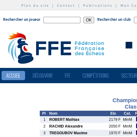
Plan du site
|
Contact
|
Publications
|
Mon C
Rechercher un joueur
Rechercher un club
ACCUEIL
DÉCOUVRIR
FFE
COMPÉTITIONS
SECTEU
Champion
Clas
Pl
Nom
Elo
Cat.
1
ROBERT Mathias
2179 F
MinM
2
RACHID Alexandre
2050 F
MinM
3
TREGOUBOV Maxime
1970 F
MinM