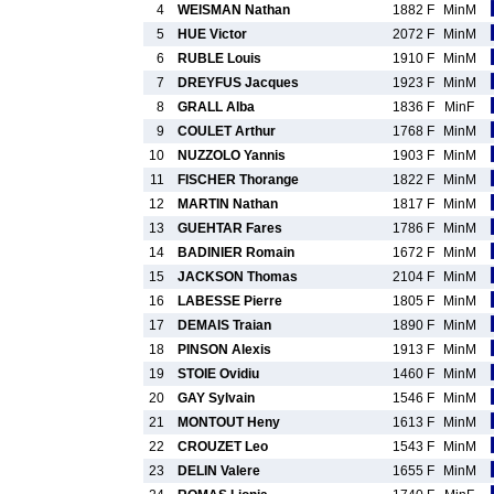
4
WEISMAN Nathan
1882 F
MinM
5
HUE Victor
2072 F
MinM
6
RUBLE Louis
1910 F
MinM
7
DREYFUS Jacques
1923 F
MinM
8
GRALL Alba
1836 F
MinF
9
COULET Arthur
1768 F
MinM
10
NUZZOLO Yannis
1903 F
MinM
11
FISCHER Thorange
1822 F
MinM
12
MARTIN Nathan
1817 F
MinM
13
GUEHTAR Fares
1786 F
MinM
14
BADINIER Romain
1672 F
MinM
15
JACKSON Thomas
2104 F
MinM
16
LABESSE Pierre
1805 F
MinM
17
DEMAIS Traian
1890 F
MinM
18
PINSON Alexis
1913 F
MinM
19
STOIE Ovidiu
1460 F
MinM
20
GAY Sylvain
1546 F
MinM
21
MONTOUT Heny
1613 F
MinM
22
CROUZET Leo
1543 F
MinM
23
DELIN Valere
1655 F
MinM