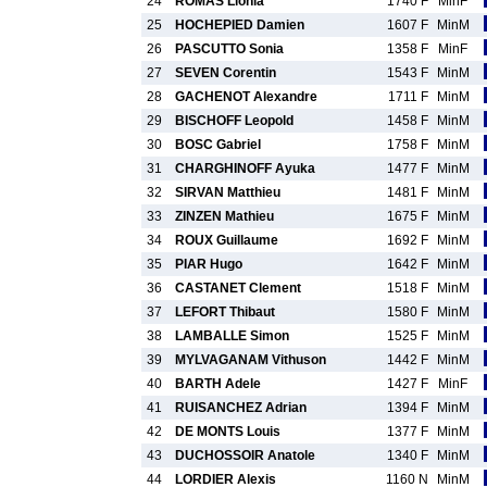
24
ROMAS Lionia
1740 F
MinF
25
HOCHEPIED Damien
1607 F
MinM
26
PASCUTTO Sonia
1358 F
MinF
27
SEVEN Corentin
1543 F
MinM
28
GACHENOT Alexandre
1711 F
MinM
29
BISCHOFF Leopold
1458 F
MinM
30
BOSC Gabriel
1758 F
MinM
31
CHARGHINOFF Ayuka
1477 F
MinM
32
SIRVAN Matthieu
1481 F
MinM
33
ZINZEN Mathieu
1675 F
MinM
34
ROUX Guillaume
1692 F
MinM
35
PIAR Hugo
1642 F
MinM
36
CASTANET Clement
1518 F
MinM
37
LEFORT Thibaut
1580 F
MinM
38
LAMBALLE Simon
1525 F
MinM
39
MYLVAGANAM Vithuson
1442 F
MinM
40
BARTH Adele
1427 F
MinF
41
RUISANCHEZ Adrian
1394 F
MinM
42
DE MONTS Louis
1377 F
MinM
43
DUCHOSSOIR Anatole
1340 F
MinM
44
LORDIER Alexis
1160 N
MinM