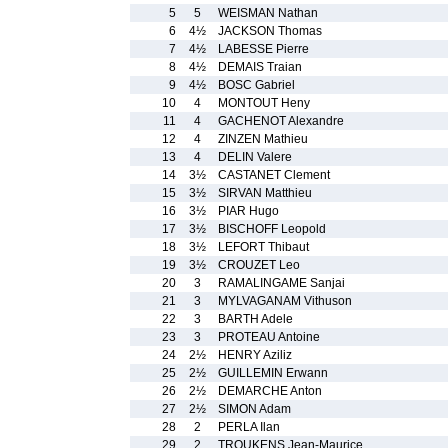
5
5
WEISMAN Nathan
6
4½
JACKSON Thomas
7
4½
LABESSE Pierre
8
4½
DEMAIS Traian
9
4½
BOSC Gabriel
10
4
MONTOUT Heny
11
4
GACHENOT Alexandre
12
4
ZINZEN Mathieu
13
4
DELIN Valere
14
3½
CASTANET Clement
15
3½
SIRVAN Matthieu
16
3½
PIAR Hugo
17
3½
BISCHOFF Leopold
18
3½
LEFORT Thibaut
19
3½
CROUZET Leo
20
3
RAMALINGAME Sanjai
21
3
MYLVAGANAM Vithuson
22
3
BARTH Adele
23
3
PROTEAU Antoine
24
2½
HENRY Aziliz
25
2½
GUILLEMIN Erwann
26
2½
DEMARCHE Anton
27
2½
SIMON Adam
28
2
PERLA Ilan
29
2
TROUKENS Jean-Maurice