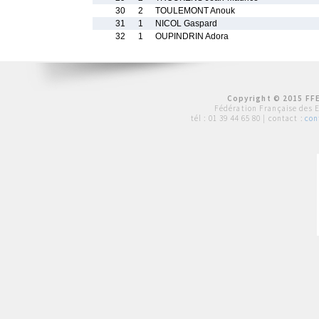
30
2
TOULEMONT Anouk
31
1
NICOL Gaspard
32
1
OUPINDRIN Adora
Copyright © 2015 FFE
Fédération Française des 
tél :
01 39 44 65 80
| contact :
con