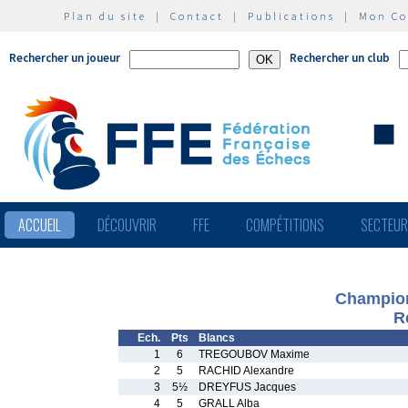
Plan du site
|
Contact
|
Publications
|
Mon C
Rechercher un joueur
Rechercher un club
ACCUEIL
DÉCOUVRIR
FFE
COMPÉTITIONS
SECTEU
Champion
R
Ech.
Pts
Blancs
1
6
TREGOUBOV Maxime
2
5
RACHID Alexandre
3
5½
DREYFUS Jacques
4
5
GRALL Alba