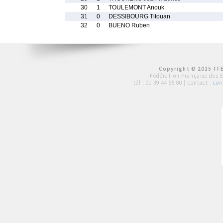
30
1
TOULEMONT Anouk
31
0
DESSIBOURG Titouan
32
0
BUENO Ruben
Copyright © 2015 FFE
Fédération Française des 
tél :
01 39 44 65 80
| contact :
con