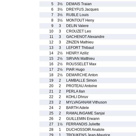
5
3½
DEMAIS Traian
6
3½
DREYFUS Jacques
7
3½
RUBLE Louis
8
3½
MONTOUT Heny
9
3
DELIN Valere
10
3
CROUZET Leo
11
3
GACHENOT Alexandre
12
3
ZINZEN Mathieu
13
3
LEFORT Thibaut
14
2½
HENRY Aziliz
15
2½
SIRVAN Matthieu
16
2½
ROUSSELET Max
17
2½
PIAR Hugo
18
2½
DEMARCHE Anton
19
2
LAMBALLE Simon
20
2
PROTEAU Antoine
21
2
PERLA Ilan
22
2
KOHLI Dhruv
23
2
MYLVAGANAM Vithuson
24
2
BARTH Adele
25
2
RAMALINGAME Sanjai
26
2
GUILLEMIN Erwann
27
1½
FERRANDIS Juliette
28
1
DUCHOSSOIR Anatole
29
1
TROUKENS Jean-Maurice