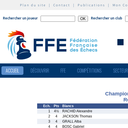
Plan du site
|
Contact
|
Publications
|
Mon C
Rechercher un joueur
Rechercher un club
ACCUEIL
DÉCOUVRIR
FFE
COMPÉTITIONS
SECTEU
Champion
R
Ech.
Pts
Blancs
1
4½
RACHID Alexandre
2
4
JACKSON Thomas
3
4
GRALL Alba
4
4
BOSC Gabriel